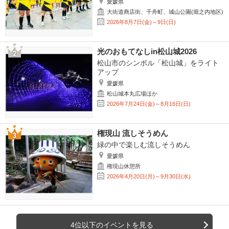
愛媛県
大街道商店街、千舟町、城山公園(堀之内地区)
2026年8月7日(金)～9日(日)
光のおもてなしin松山城2026
松山市のシンボル「松山城」をライト
アップ
愛媛県
松山城本丸広場ほか
2026年7月24日(金)～8月16日(日)
権現山 流しそうめん
緑の中で楽しむ流しそうめん
愛媛県
権現山休憩所
2026年4月20日(月)～9月30日(水)
4位以下のイベントを見る