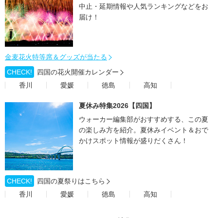
中止・延期情報や人気ランキングなどをお
届け！
金麦花火特等席＆グッズが当たる
CHECK!
四国の花火開催カレンダー
香川
愛媛
徳島
高知
夏休み特集2026【四国】
ウォーカー編集部がおすすめする、この夏
の楽しみ方を紹介。夏休みイベント＆おで
かけスポット情報が盛りだくさん！
CHECK!
四国の夏祭りはこちら
香川
愛媛
徳島
高知