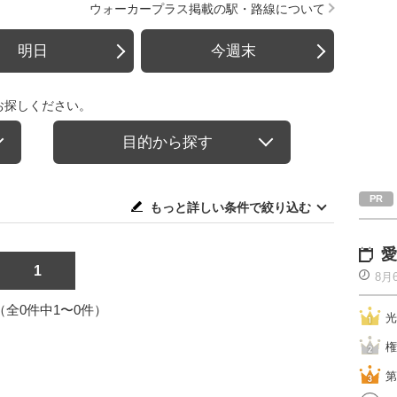
ウォーカープラス掲載の駅・路線について
明日
今週末
お探しください。
目的から探す
もっと詳しい条件で絞り込む
愛
1
8月
1（全0件中1〜0件）
光
権
第