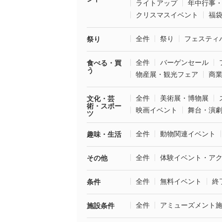
ライトアップ
年中行事
クリスマスイベント
福
全件
祭り
フェスティ
祭り
全件
バーゲンセール
食べる・買
う
物産展・観光フェア
商
全件
美術展・博物展
文化・芸
術・スポー
映画イベント
舞台・演
ツ
全件
動物関連イベント
趣味・生活
全件
体験イベント・ア
その他
全件
無料イベント
終
条件
全件
アミューズメント
施設条件