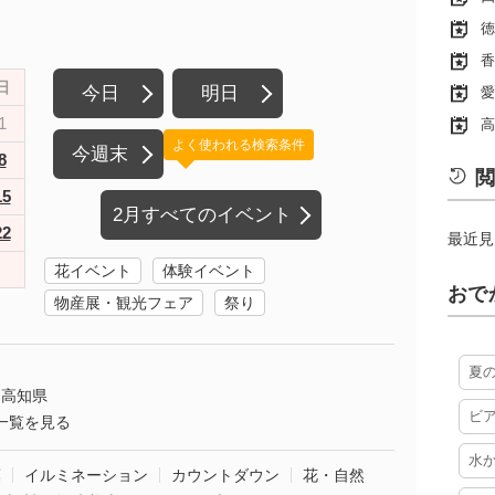
徳
香
日
今日
明日
愛
1
高
よく使われる検索条件
今週末
8
閲
15
2月すべてのイベント
22
最近見
花イベント
体験イベント
おで
物産展・観光フェア
祭り
夏
高知県
ビ
一覧を見る
水
葉
イルミネーション
カウントダウン
花・自然