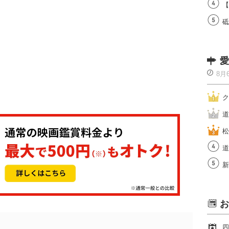
【
砥
愛
8月
ク
道
松
道
新
お
四