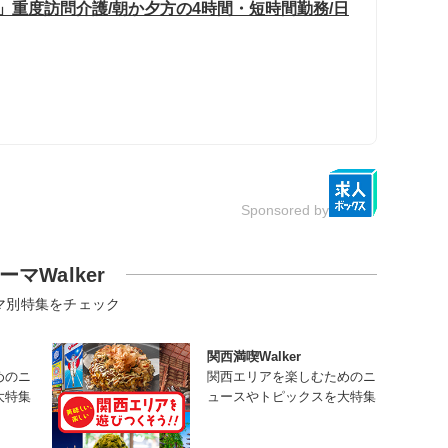
」重度訪問介護/朝か夕方の4時間・短時間勤務/日
Sponsored by
ーマWalker
マ別特集をチェック
関西満喫Walker
めのニ
関西エリアを楽しむためのニ
大特集
ュースやトピックスを大特集