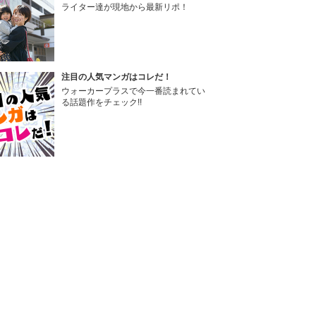
ライター達が現地から最新リポ！
注目の人気マンガはコレだ！
ウォーカープラスで今一番読まれてい
る話題作をチェック!!