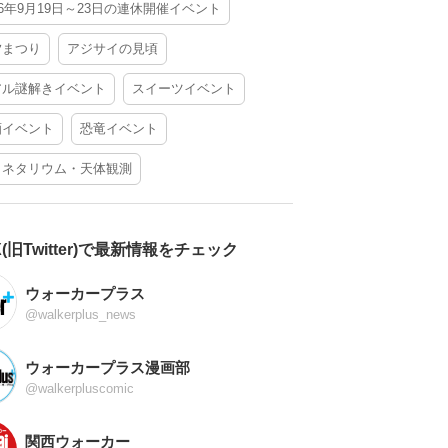
26年9月19日～23日の連休開催イベント
夕まつり
アジサイの見頃
アル謎解きイベント
スイーツイベント
酒イベント
恐竜イベント
ラネタリウム・天体観測
X(旧Twitter)で最新情報をチェック
ウォーカープラス
@walkerplus_news
ウォーカープラス漫画部
@walkerpluscomic
関西ウォーカー