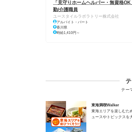
「見守りホームヘルパー・無資格OK
勤/介護職員
ユースタイルラボラトリー株式会社
アルバイト・パート
香川県
時給1,410円～
テ
テー
東海満喫Walker
東海エリアを楽しむた
ュースやトピックスを