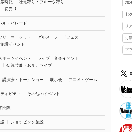
・歳時記
味覚狩り・フルーツ狩り
20
袋・初売り
七
バル・パレード
リ
フリーマーケット
グルメ・フードフェス
お
業施設イベント
プ
スポーツイベント
ライブ・音楽イベント
劇
伝統芸能・お笑いライブ
講演会・トークショー
展示会
アニメ・ゲーム
クティビティ
その他のイベント
了間際
施設
ショッピング施設