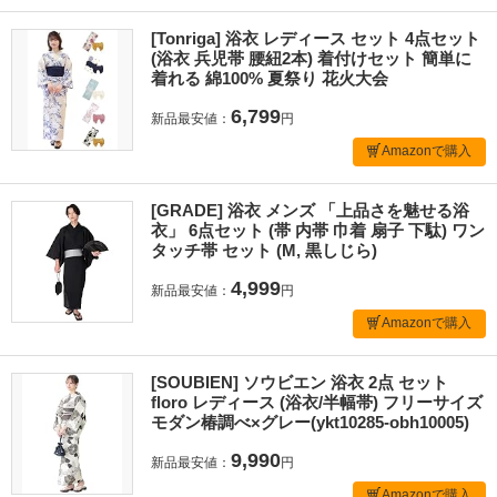
[Tonriga] 浴衣 レディース セット 4点セット
(浴衣 兵児帯 腰紐2本) 着付けセット 簡単に
着れる 綿100% 夏祭り 花火大会
6,799
新品最安値：
円
Amazonで購入
[GRADE] 浴衣 メンズ 「上品さを魅せる浴
衣」 6点セット (帯 内帯 巾着 扇子 下駄) ワン
タッチ帯 セット (M, 黒しじら)
4,999
新品最安値：
円
Amazonで購入
[SOUBIEN] ソウビエン 浴衣 2点 セット
floro レディース (浴衣/半幅帯) フリーサイズ
モダン椿調べ×グレー(ykt10285-obh10005)
9,990
新品最安値：
円
Amazonで購入