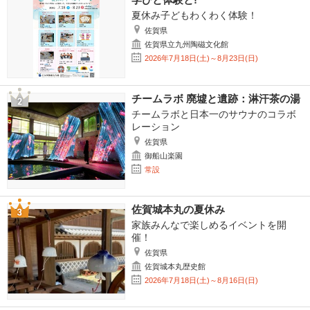
夏休み子どもわくわく体験！
佐賀県
佐賀県立九州陶磁文化館
2026年7月18日(土)～8月23日(日)
チームラボ 廃墟と遺跡：淋汗茶の湯
チームラボと日本一のサウナのコラボ
レーション
佐賀県
御船山楽園
常設
佐賀城本丸の夏休み
家族みんなで楽しめるイベントを開
催！
佐賀県
佐賀城本丸歴史館
2026年7月18日(土)～8月16日(日)