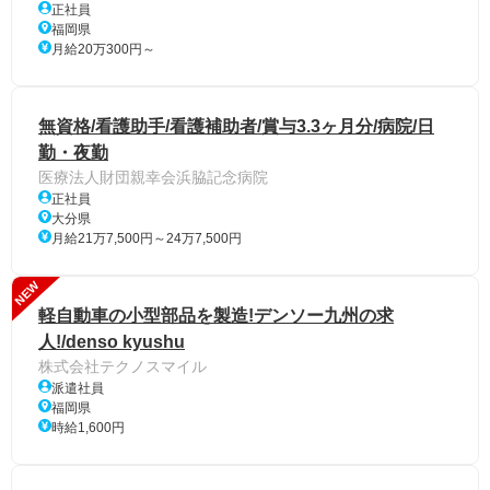
正社員
福岡県
月給20万300円～
無資格/看護助手/看護補助者/賞与3.3ヶ月分/病院/日
勤・夜勤
医療法人財団親幸会浜脇記念病院
正社員
大分県
月給21万7,500円～24万7,500円
NEW
軽自動車の小型部品を製造!デンソー九州の求
人!/denso kyushu
株式会社テクノスマイル
派遣社員
福岡県
時給1,600円