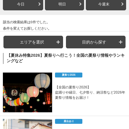
今日
明日
今週末
該当の検索結果は0件でした。
条件を変えてお探しください。
エリアを選択
目的から探す
【夏休み特集2026】夏祭りへ行こう！全国の夏祭り情報やランキ
ングなど
夏祭り2026
【全国の夏祭り2026】
盆踊りや縁日、七夕祭り、納涼祭など2026年
夏祭り情報をお届け！
屋台あり