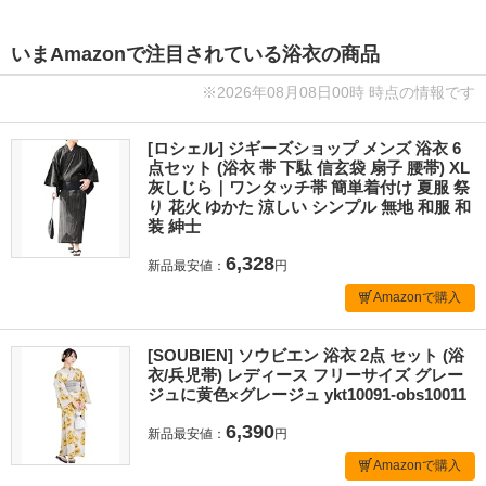
いまAmazonで注目されている浴衣の商品
※2026年08月08日00時 時点の情報です
[ロシェル] ジギーズショップ メンズ 浴衣 6
点セット (浴衣 帯 下駄 信玄袋 扇子 腰帯) XL
灰しじら｜ワンタッチ帯 簡単着付け 夏服 祭
り 花火 ゆかた 涼しい シンプル 無地 和服 和
装 紳士
6,328
新品最安値：
円
Amazonで購入
[SOUBIEN] ソウビエン 浴衣 2点 セット (浴
衣/兵児帯) レディース フリーサイズ グレー
ジュに黄色×グレージュ ykt10091-obs10011
6,390
新品最安値：
円
Amazonで購入