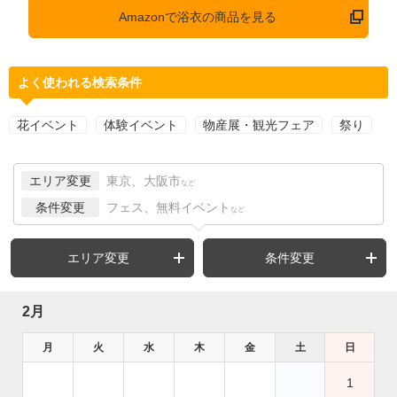
Amazonで浴衣の商品を見る
よく使われる検索条件
花イベント
体験イベント
物産展・観光フェア
祭り
エリア変更
東京、大阪市
など
条件変更
フェス、無料イベント
など
エリア変更
条件変更
2月
月
火
水
木
金
土
日
1