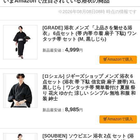
いまAmazonで注目されている浴衣の商品
※2026年08月08日08時 時点の情報です
[GRADE] 浴衣 メンズ 「上品さを魅せる浴
衣」 6点セット (帯 内帯 巾着 扇子 下駄) ワン
タッチ帯 セット (M, 黒しじら)
4,999
新品最安値：
円
Amazonで購入
[ロシェル] ジギーズショップ メンズ 浴衣 6
点セット (浴衣 帯 下駄 信玄袋 扇子 腰帯) XL
黒しじら｜ワンタッチ帯 簡単着付け 夏服 祭
り 花火 ゆかた 涼しい シンプル 無地 和服 和
装 紳士
8,985
新品最安値：
円
Amazonで購入
[SOUBIEN] ソウビエン 浴衣 2点 セット (浴