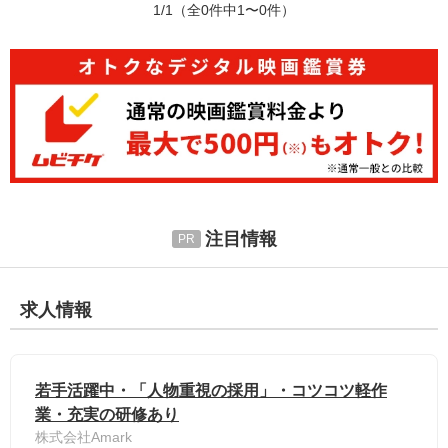
1/1
（全0件中1〜0件）
注目情報
求人情報
若手活躍中・「人物重視の採用」・コツコツ軽作
業・充実の研修あり
株式会社Amark