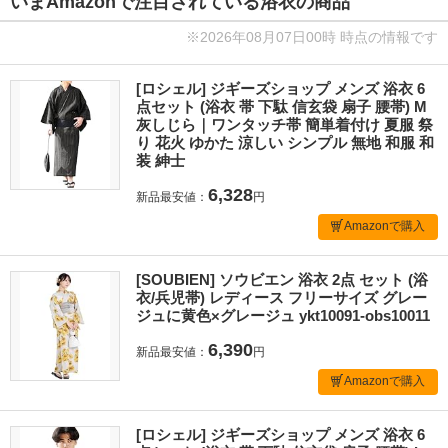
いまAmazonで注目されている浴衣の商品
※2026年08月07日00時 時点の情報です
[ロシェル] ジギーズショップ メンズ 浴衣 6
点セット (浴衣 帯 下駄 信玄袋 扇子 腰帯) M
灰しじら｜ワンタッチ帯 簡単着付け 夏服 祭
り 花火 ゆかた 涼しい シンプル 無地 和服 和
装 紳士
6,328
新品最安値：
円
Amazonで購入
[SOUBIEN] ソウビエン 浴衣 2点 セット (浴
衣/兵児帯) レディース フリーサイズ グレー
ジュに黄色×グレージュ ykt10091-obs10011
6,390
新品最安値：
円
Amazonで購入
[ロシェル] ジギーズショップ メンズ 浴衣 6