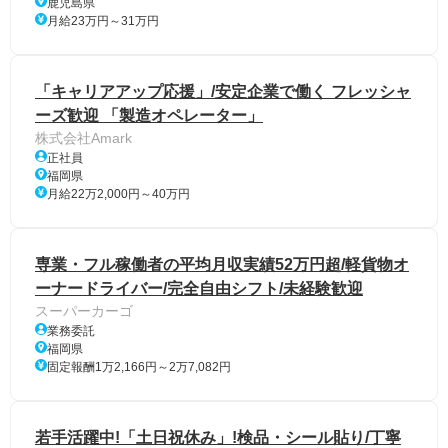
鹿児島県
月給23万円～31万円
「キャリアアップ応援」/安定企業で働く フレッシャ
ーズ歓迎 「製造オペレーター」
株式会社Amark
正社員
福岡県
月給22万2,000円～40万円
専業・フル稼働者の平均月収実績52万円超/軽貨物オ
ーナードライバー/完全自由シフト/未経験歓迎
スーパーカーゴ
業務委託
福岡県
固定報酬1万2,166円～2万7,082円
若手活躍中!「土日祝休み」!検品・シール貼り/丁寧