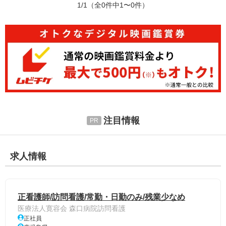
1/1
（全0件中1〜0件）
注目情報
求人情報
正看護師/訪問看護/常勤・日勤のみ/残業少なめ
医療法人寛容会 森口病院訪問看護
正社員