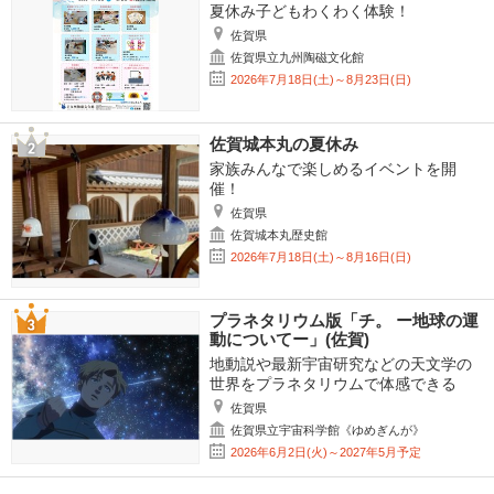
夏休み子どもわくわく体験！
佐賀県
佐賀県立九州陶磁文化館
2026年7月18日(土)～8月23日(日)
佐賀城本丸の夏休み
家族みんなで楽しめるイベントを開
催！
佐賀県
佐賀城本丸歴史館
2026年7月18日(土)～8月16日(日)
プラネタリウム版「チ。 ー地球の運
動についてー」(佐賀)
地動説や最新宇宙研究などの天文学の
世界をプラネタリウムで体感できる
佐賀県
佐賀県立宇宙科学館《ゆめぎんが》
2026年6月2日(火)～2027年5月予定