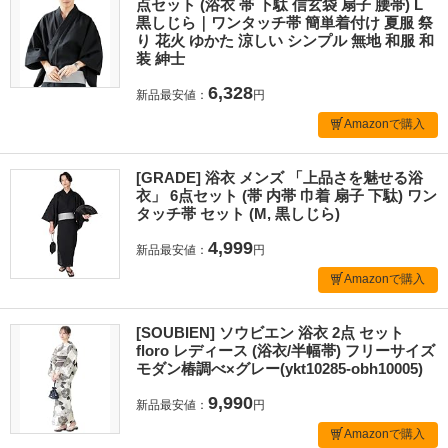
点セット (浴衣 帯 下駄 信玄袋 扇子 腰帯) L
黒しじら｜ワンタッチ帯 簡単着付け 夏服 祭
り 花火 ゆかた 涼しい シンプル 無地 和服 和
装 紳士
6,328
新品最安値：
円
Amazonで購入
[GRADE] 浴衣 メンズ 「上品さを魅せる浴
衣」 6点セット (帯 内帯 巾着 扇子 下駄) ワン
タッチ帯 セット (M, 黒しじら)
4,999
新品最安値：
円
Amazonで購入
[SOUBIEN] ソウビエン 浴衣 2点 セット
floro レディース (浴衣/半幅帯) フリーサイズ
モダン椿調べ×グレー(ykt10285-obh10005)
9,990
新品最安値：
円
Amazonで購入