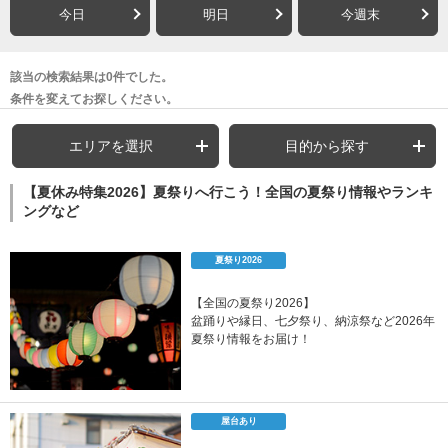
今日
明日
今週末
該当の検索結果は0件でした。
条件を変えてお探しください。
エリアを選択
目的から探す
【夏休み特集2026】夏祭りへ行こう！全国の夏祭り情報やランキ
ングなど
夏祭り2026
【全国の夏祭り2026】
盆踊りや縁日、七夕祭り、納涼祭など2026年
夏祭り情報をお届け！
屋台あり