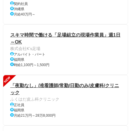
契約社員
沖縄県
月給40万円～
スキマ時間で働ける「足場組立の現場作業員」週1日
～OK
株式会社K’s足場
アルバイト・パート
福岡県
時給1,100円～1,500円
NEW
「夜勤なし」/准看護師/常勤/日勤のみ/皮膚科/クリニ
ック
ふくはだ皮ふ科クリニック
正社員
福岡県
月給21万円～28万8,000円