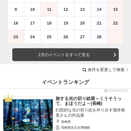
9
10
11
12
13
14
15
16
17
18
19
20
21
22
23
24
25
26
27
28
2月のイベントをすべて見る
条件を変更して検索
イベントランキング
2026年8月8日
旅する光の切り絵展～くうそうっ
て、まほうだよ～(長崎)
幻想的な光の切り絵を作り出す酒井敦
美さんの作品展
長崎県
長崎歴史文化博物館