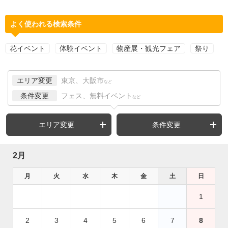
よく使われる検索条件
花イベント
体験イベント
物産展・観光フェア
祭り
エリア変更
東京、大阪市
など
条件変更
フェス、無料イベント
など
エリア変更
条件変更
2月
月
火
水
木
金
土
日
1
2
3
4
5
6
7
8