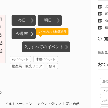
北
富
日
今日
明日
石
1
福
よく使われる検索条件
今週末
8
閲
15
2月すべてのイベント
22
最近見
花イベント
体験イベント
おで
物産展・観光フェア
祭り
夏
ビ
る
水
葉
イルミネーション
カウントダウン
花・自然