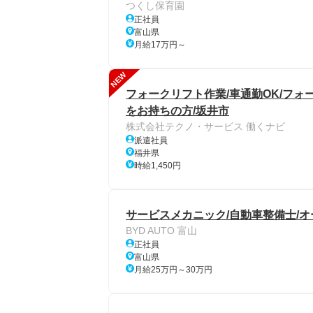
つくし保育園
正社員
富山県
月給17万円～
NEW
フォークリフト作業/車通勤OK/フ
をお持ちの方/坂井市
株式会社テクノ・サービス 働くナビ
派遣社員
福井県
時給1,450円
サービスメカニック/自動車整備士/
BYD AUTO 富山
正社員
富山県
月給25万円～30万円