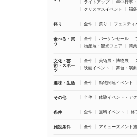
ライトアップ
年中行事
クリスマスイベント
福
全件
祭り
フェスティ
祭り
全件
バーゲンセール
食べる・買
う
物産展・観光フェア
商
全件
美術展・博物展
文化・芸
術・スポー
映画イベント
舞台・演
ツ
全件
動物関連イベント
趣味・生活
全件
体験イベント・ア
その他
全件
無料イベント
終
条件
全件
アミューズメント
施設条件