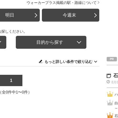
ウォーカープラス掲載の駅・路線について
明日
今週末
お探しください。
目的から探す
もっと詳しい条件で絞り込む
石
1
8月
1（全0件中1〜0件）
ハ
白
～
石