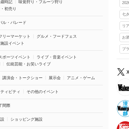
・歳時記
味覚狩り・フルーツ狩り
20
袋・初売り
七
バル・パレード
リ
フリーマーケット
グルメ・フードフェス
お
業施設イベント
プ
スポーツイベント
ライブ・音楽イベント
劇
伝統芸能・お笑いライブ
講演会・トークショー
展示会
アニメ・ゲーム
クティビティ
その他のイベント
了間際
施設
ショッピング施設