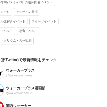
26年9月19日～23日の連休開催イベント
夕まつり
アジサイの見頃
アル謎解きイベント
スイーツイベント
酒イベント
恐竜イベント
ラネタリウム・天体観測
X(旧Twitter)で最新情報をチェック
ウォーカープラス
@walkerplus_news
ウォーカープラス漫画部
@walkerpluscomic
関西ウォーカー