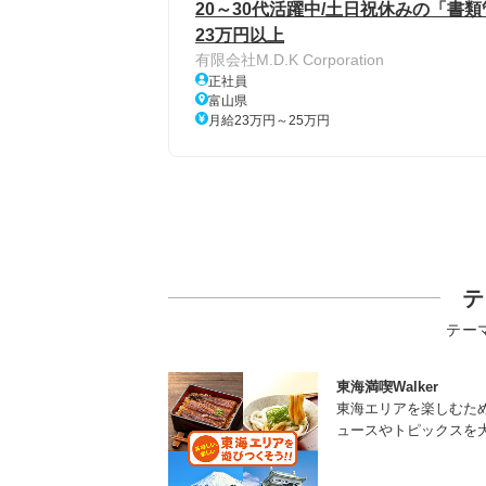
20～30代活躍中/土日祝休みの「書類
23万円以上
有限会社M.D.K Corporation
正社員
富山県
月給23万円～25万円
テ
テー
東海満喫Walker
東海エリアを楽しむた
ュースやトピックスを