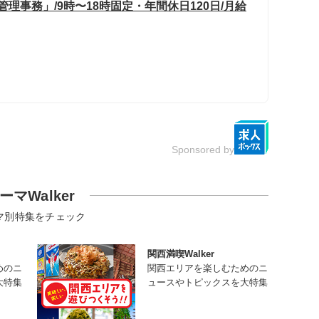
管理事務」/9時〜18時固定・年間休日120日/月給
Sponsored by
ーマWalker
マ別特集をチェック
関西満喫Walker
めのニ
関西エリアを楽しむためのニ
大特集
ュースやトピックスを大特集