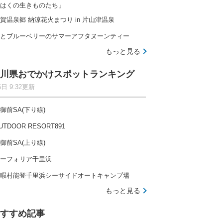
はくの生きものたち」
賀温泉郷 納涼花火まつり in 片山津温泉
とブルーベリーのサマーアフタヌーンティー
もっと見る
川県おでかけスポットランキング
6日 9:32更新
御前SA(下り線)
UTDOOR RESORT891
御前SA(上り線)
ーフォリア千里浜
暇村能登千里浜シーサイドオートキャンプ場
もっと見る
すすめ記事