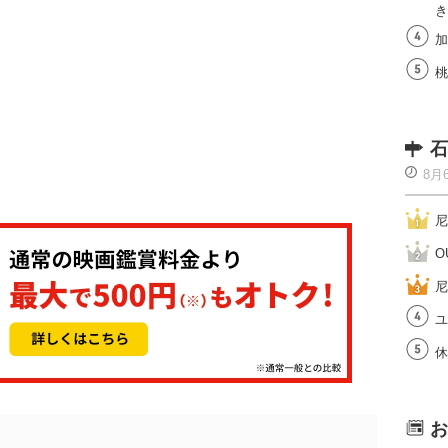
き
加
桃
石
8月
尼
O
尼
ユ
休
お