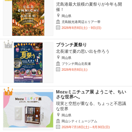
児島港最大規模の夏祭りが今年も開
催！
岡山県
児島観光港周辺エリア一帯
2026年8月8日(土)・9日(日)
ブランチ夏祭り
北長瀬で夏の思い出を作ろう
岡山県
ブランチ岡山北長瀬
2026年8月8日(土)
Mozuミニチュア展 ようこそ、ちい
さな世界へ。
現実と空想が重なる、ちょっと不思議
な世界
岡山県
岡山シティミュージアム
2026年7月18日(土)～8月30日(日)