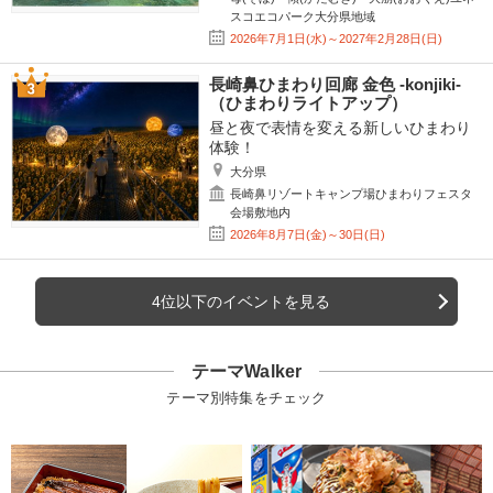
スコエコパーク大分県地域
2026年7月1日(水)～2027年2月28日(日)
長崎鼻ひまわり回廊 金色 -konjiki-
（ひまわりライトアップ）
昼と夜で表情を変える新しいひまわり
体験！
大分県
長崎鼻リゾートキャンプ場ひまわりフェスタ
会場敷地内
2026年8月7日(金)～30日(日)
4位以下のイベントを見る
テーマWalker
テーマ別特集をチェック