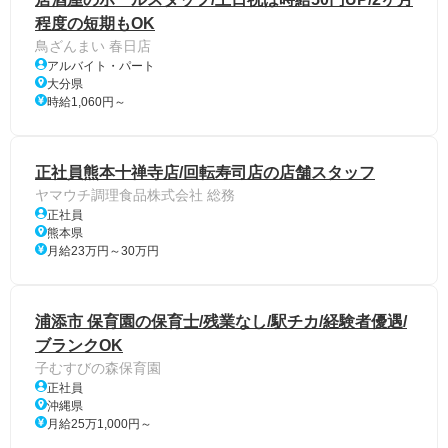
程度の短期もOK
鳥ざんまい 春日店
アルバイト・パート
大分県
時給1,060円～
正社員熊本十禅寺店/回転寿司店の店舗スタッフ
ヤマウチ調理食品株式会社 総務
正社員
熊本県
月給23万円～30万円
浦添市 保育園の保育士/残業なし/駅チカ/経験者優遇/
ブランクOK
子むすびの森保育園
正社員
沖縄県
月給25万1,000円～