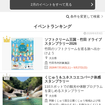
2月のイベントをすべて見る
条件を変更して検索
イベントランキング
2026年8月9日
ソフトクリーム王国・竹田 ドライブ
スタンプラリー2026
竹田のソフトクリームを巡る旅へ出か
けよう
大分県
竹田市内対象施設
2026年7月18日(土)～9月27日(日)
くじゅう＆ユネスコエコパーク体感
スタンプラリー
110スポットでの観光や体験プログラム
を楽しめるスタンプラリー
大分県
阿蘇くじゅう国立公園くじゅう地域および祖
母(そぼ)・傾(かたむき)・大崩(おおくえ)ユネ