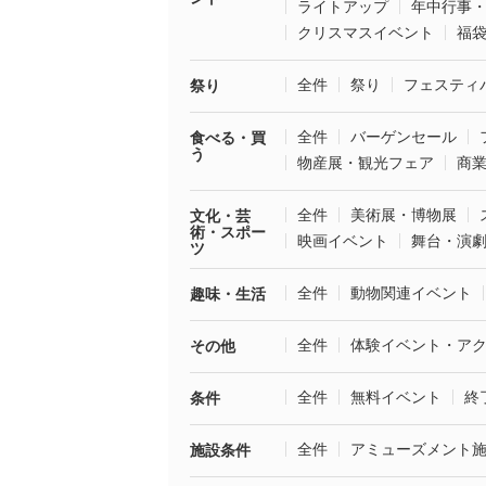
ライトアップ
年中行事
クリスマスイベント
福
全件
祭り
フェスティ
祭り
全件
バーゲンセール
食べる・買
う
物産展・観光フェア
商
全件
美術展・博物展
文化・芸
術・スポー
映画イベント
舞台・演
ツ
全件
動物関連イベント
趣味・生活
全件
体験イベント・ア
その他
全件
無料イベント
終
条件
全件
アミューズメント
施設条件