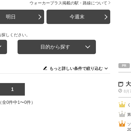
ウォーカープラス掲載の駅・路線について
明日
今週末
お探しください。
目的から探す
もっと詳しい条件で絞り込む
大
1
8月
1（全0件中1〜0件）
く
第
ソ
2