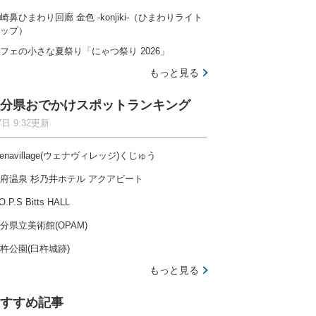
崎鼻ひまわり回廊 金色 -konjiki-（ひまわりライト
ップ）
フェの小さな夏祭り「にゃつ祭り 2026」
もっと見る
分県おでかけスポットランキング
7日 9:32更新
enavillage(ウェナヴィレッジ)くじゅう
府温泉 杉乃井ホテル アクアビート
O.P.S Bitts HALL
分県立美術館(OPAM)
杵公園(臼杵城跡)
もっと見る
すすめ記事