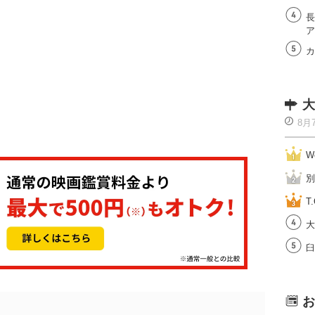
長
ア
カ
大
8月
W
別
T.
大
臼
お