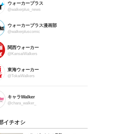
ウォーカープラス
@walkerplus_news
ウォーカープラス漫画部
@walkerpluscomic
関西ウォーカー
@KansaiWalkers
東海ウォーカー
@TokaiWalkers
キャラWalker
@chara_walker_
部イチオシ