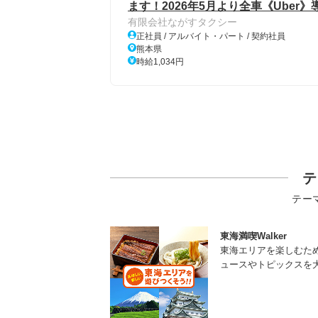
ます！2026年5月より全車《Uber
有限会社ながすタクシー
正社員 / アルバイト・パート / 契約社員
熊本県
時給1,034円
テ
テー
東海満喫Walker
東海エリアを楽しむた
ュースやトピックスを