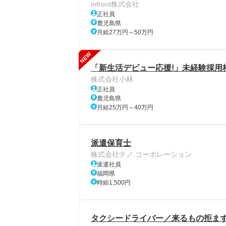
infront株式会社
正社員
鹿児島県
月給27万円～50万円
NEW
「新生活デビュー応援!」未経験採用
株式会社小林
正社員
鹿児島県
月給25万円～40万円
派遣保育士
株式会社テノ.コーポレーション
派遣社員
福岡県
時給1,500円
タクシードライバー／来るもの拒ま