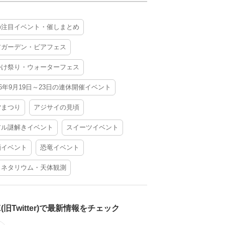
の注目イベント・催しまとめ
アガーデン・ビアフェス
かけ祭り・ウォーターフェス
26年9月19日～23日の連休開催イベント
夕まつり
アジサイの見頃
アル謎解きイベント
スイーツイベント
酒イベント
恐竜イベント
ラネタリウム・天体観測
X(旧Twitter)で最新情報をチェック