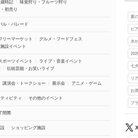
・歳時記
味覚狩り・フルーツ狩り
袋・初売り
夏
バル・パレード
ビ
フリーマーケット
グルメ・フードフェス
水
業施設イベント
20
スポーツイベント
ライブ・音楽イベント
七
劇
伝統芸能・お笑いライブ
リ
講演会・トークショー
展示会
アニメ・ゲーム
お
クティビティ
その他のイベント
プ
了間際
施設
ショッピング施設