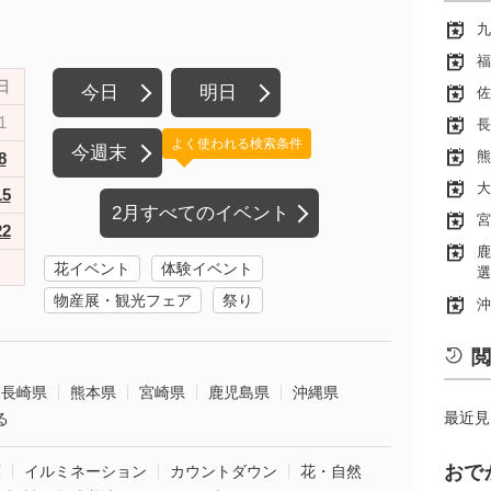
九
福
日
今日
明日
佐
1
長
よく使われる検索条件
今週末
熊
8
大
15
2月すべてのイベント
宮
22
鹿
花イベント
体験イベント
選
物産展・観光フェア
祭り
沖
閲
長崎県
熊本県
宮崎県
鹿児島県
沖縄県
最近見
る
おで
葉
イルミネーション
カウントダウン
花・自然