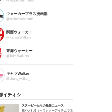
@walkerplus_news
ウォーカープラス漫画部
@walkerpluscomic
関西ウォーカー
@KansaiWalkers
東海ウォーカー
@TokaiWalkers
キャラWalker
@chara_walker_
部イチオシ
スヌーピーたちの最新ニュース
癒やされるキャラクターアイテムでほ