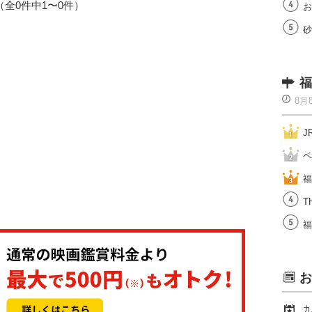
1（全0件中1〜0件）
お
砂
福
8月
J
ベ
福
T
福
お
九