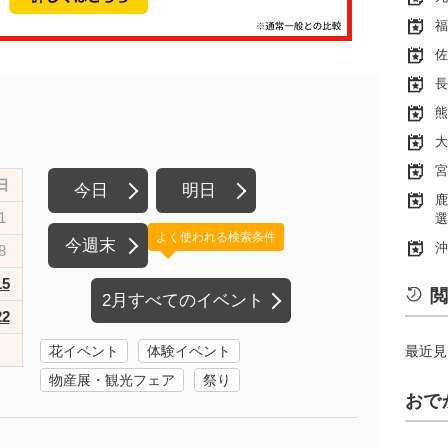
福
佐
長
熊
大
宮
日
今日
明日
鹿
1
選
よく使われる検索条件
今週末
沖
8
15
閲
2月すべてのイベント
22
花イベント
体験イベント
最近見
物産展・観光フェア
祭り
おで