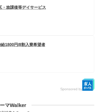
区・放課後等デイサービス
給1800円/8割入寮希望者
Sponsored by
ーマWalker