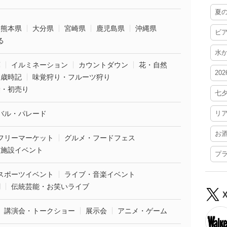
夏
熊本県
大分県
宮崎県
鹿児島県
沖縄県
ビ
る
水
葉
イルミネーション
カウントダウン
花・自然
20
・歳時記
味覚狩り・フルーツ狩り
袋・初売り
七
バル・パレード
リ
お
フリーマーケット
グルメ・フードフェス
業施設イベント
プ
スポーツイベント
ライブ・音楽イベント
劇
伝統芸能・お笑いライブ
講演会・トークショー
展示会
アニメ・ゲーム