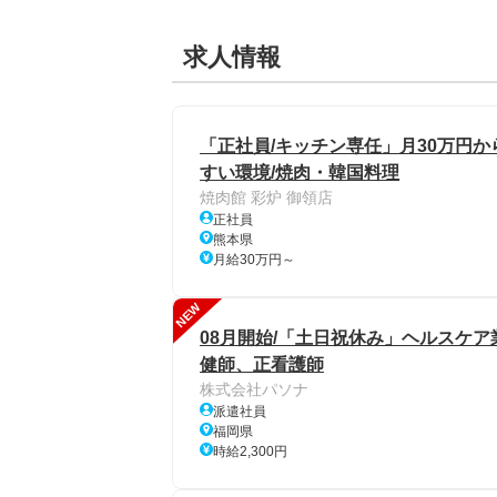
求人情報
「正社員/キッチン専任」月30万円
すい環境/焼肉・韓国料理
焼肉館 彩炉 御領店
正社員
熊本県
月給30万円～
NEW
08月開始/「土日祝休み」ヘルスケア
健師、正看護師
株式会社パソナ
派遣社員
福岡県
時給2,300円