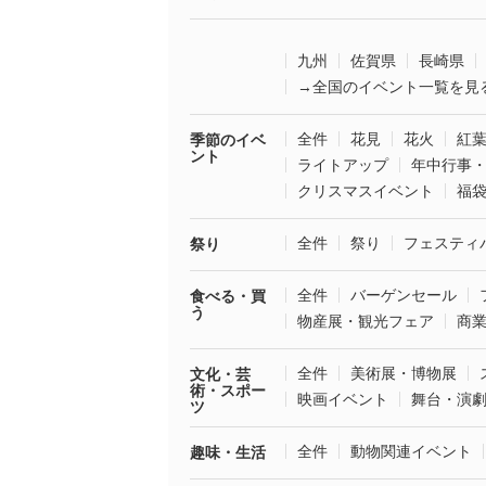
九州
佐賀県
長崎県
→全国のイベント一覧を見
全件
花見
花火
紅
季節のイベ
ント
ライトアップ
年中行事
クリスマスイベント
福
全件
祭り
フェスティ
祭り
全件
バーゲンセール
食べる・買
う
物産展・観光フェア
商
全件
美術展・博物展
文化・芸
術・スポー
映画イベント
舞台・演
ツ
全件
動物関連イベント
趣味・生活