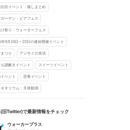
の注目イベント・催しまとめ
アガーデン・ビアフェス
かけ祭り・ウォーターフェス
26年9月19日～23日の連休開催イベント
夕まつり
アジサイの見頃
アル謎解きイベント
スイーツイベント
酒イベント
恐竜イベント
ラネタリウム・天体観測
X(旧Twitter)で最新情報をチェック
ウォーカープラス