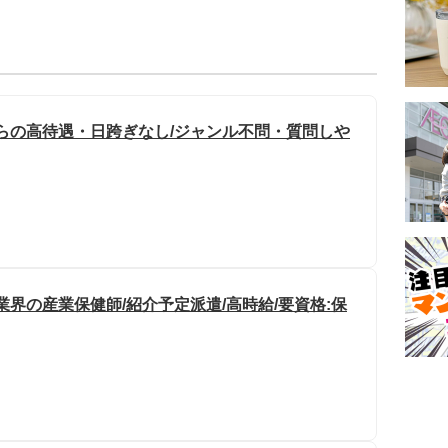
からの高待遇・日跨ぎなし/ジャンル不問・質問しや
業界の産業保健師/紹介予定派遣/高時給/要資格:保