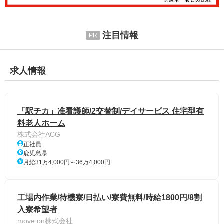
注目情報
求人情報
「駅チカ」准看護師/2交替制/デイサービス 住宅型有
料老人ホーム
株式会社ACG
正社員
鹿児島県
月給31万4,000円～36万4,000円
工場内作業/待機寮/日払い/寮費無料/時給1800円/8割
入寮希望者
move on株式会社