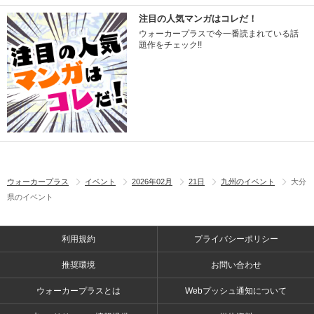
注目の人気マンガはコレだ！
ウォーカープラスで今一番読まれている話
題作をチェック!!
ウォーカープラス
イベント
2026年02月
21日
九州のイベント
大分
県のイベント
利用規約
プライバシーポリシー
推奨環境
お問い合わせ
ウォーカープラスとは
Webプッシュ通知について