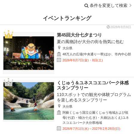
条件を変更して検索
イベントランキング
2026年8月8日
第45回大分七夕まつり
夏の風物詩が大分の街を熱気に包む
大分県
48万人の広場(中央通り一帯)ほか、市内中心部
2026年8月7日(金)・8日(土)
くじゅう＆ユネスコエコパーク体感
スタンプラリー
110スポットでの観光や体験プログラム
を楽しめるスタンプラリー
大分県
阿蘇くじゅう国立公園くじゅう地域および祖
母(そぼ)・傾(かたむき)・大崩(おおくえ)ユネ
スコエコパーク大分県地域
2026年7月1日(水)～2027年2月28日(日)