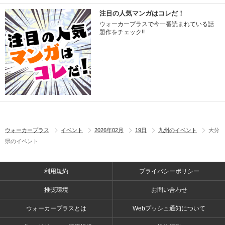
注目の人気マンガはコレだ！
ウォーカープラスで今一番読まれている話
題作をチェック!!
ウォーカープラス
イベント
2026年02月
19日
九州のイベント
大分
県のイベント
利用規約
プライバシーポリシー
推奨環境
お問い合わせ
ウォーカープラスとは
Webプッシュ通知について