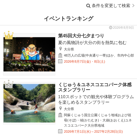
条件を変更して検索
イベントランキング
2026年8月9日
第45回大分七夕まつり
夏の風物詩が大分の街を熱気に包む
大分県
48万人の広場(中央通り一帯)ほか、市内中心部
2026年8月7日(金)・8日(土)
くじゅう＆ユネスコエコパーク体感
スタンプラリー
110スポットでの観光や体験プログラム
を楽しめるスタンプラリー
大分県
阿蘇くじゅう国立公園くじゅう地域および祖
母(そぼ)・傾(かたむき)・大崩(おおくえ)ユネ
スコエコパーク大分県地域
2026年7月1日(水)～2027年2月28日(日)