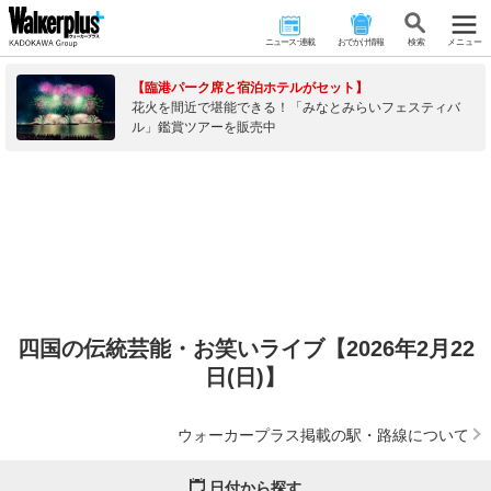
ニュース･連載
おでかけ情報
検 索
メニュー
【臨港パーク席と宿泊ホテルがセット】
花火を間近で堪能できる！「みなとみらいフェスティバ
ル」鑑賞ツアーを販売中
四国の伝統芸能・お笑いライブ【2026年2月22
日(日)】
ウォーカープラス掲載の駅・路線について
日付から探す