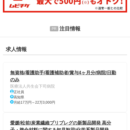
注目情報
求人情報
無資格/看護助手/看護補助者/賞与4ヶ月分/病院/日勤
のみ
医療法人共生会下司病院
正社員
高知県
月給17万円～22万3,000円
愛媛/松前/炭素繊維プリプレグの新製品開発 高分
子・複合材料に関する知見歓迎/化学系製品開発