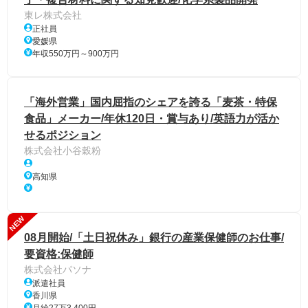
東レ株式会社
正社員
愛媛県
年収550万円～900万円
「海外営業」国内屈指のシェアを誇る「麦茶・特保
食品」メーカー/年休120日・賞与あり/英語力が活か
せるポジション
株式会社小谷穀粉
高知県
NEW
08月開始/「土日祝休み」銀行の産業保健師のお仕事/
要資格:保健師
株式会社パソナ
派遣社員
香川県
月給27万3,400円