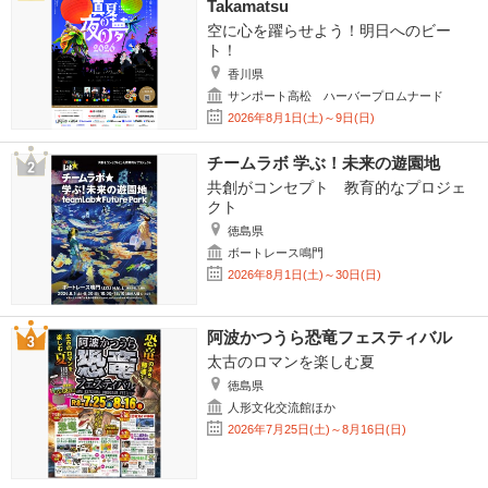
Takamatsu
空に心を躍らせよう！明日へのビー
ト！
香川県
サンポート高松 ハーバープロムナード
2026年8月1日(土)～9日(日)
チームラボ 学ぶ！未来の遊園地
共創がコンセプト 教育的なプロジェ
クト
徳島県
ボートレース鳴門
2026年8月1日(土)～30日(日)
阿波かつうら恐竜フェスティバル
太古のロマンを楽しむ夏
徳島県
人形文化交流館ほか
2026年7月25日(土)～8月16日(日)