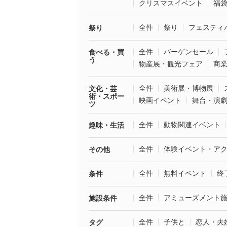
クリスマスイベント
福
全件
祭り
フェスティ
祭り
全件
バーゲンセール
食べる・買
う
物産展・観光フェア
商
全件
美術展・博物展
文化・芸
術・スポー
映画イベント
舞台・演
ツ
全件
動物関連イベント
趣味・生活
全件
体験イベント・ア
その他
全件
無料イベント
終
条件
全件
アミューズメント
施設条件
全件
子供と
恋人・夫
タグ