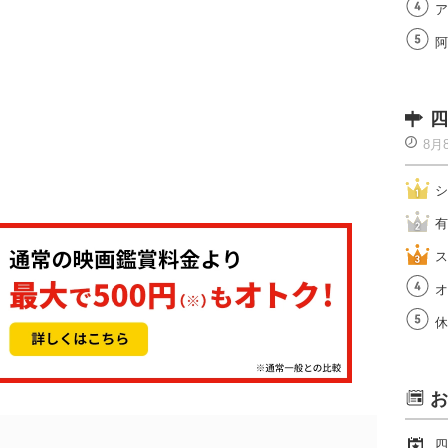
ア
阿
四
8月
シ
有
ス
オ
休
お
四