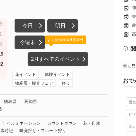
徳
香
日
今日
明日
愛
1
高
よく使われる検索条件
今週末
8
閲
15
2月すべてのイベント
22
最近見
花イベント
体験イベント
おで
物産展・観光フェア
祭り
徳島県
高知県
夏
る
ビ
葉
イルミネーション
カウントダウン
花・自然
水
・歳時記
味覚狩り・フルーツ狩り