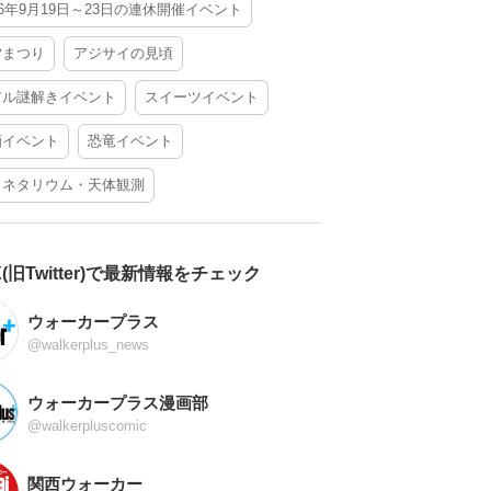
26年9月19日～23日の連休開催イベント
夕まつり
アジサイの見頃
アル謎解きイベント
スイーツイベント
酒イベント
恐竜イベント
ラネタリウム・天体観測
X(旧Twitter)で最新情報をチェック
ウォーカープラス
@walkerplus_news
ウォーカープラス漫画部
@walkerpluscomic
関西ウォーカー