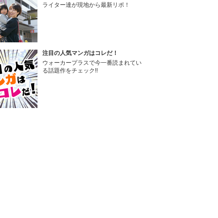
ライター達が現地から最新リポ！
注目の人気マンガはコレだ！
ウォーカープラスで今一番読まれてい
る話題作をチェック!!