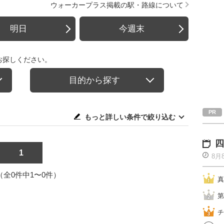
ウォーカープラス掲載の駅・路線について
明日
今週末
お探しください。
目的から探す
もっと詳しい条件で絞り込む
四
1
8月
1（全0件中1〜0件）
真
第
チ