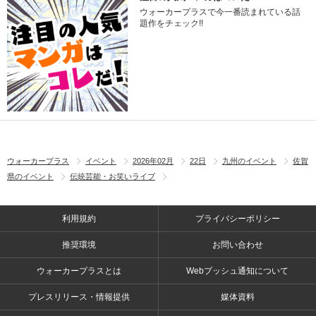
ウォーカープラスで今一番読まれている話
題作をチェック!!
ウォーカープラス
イベント
2026年02月
22日
九州のイベント
佐賀
県のイベント
伝統芸能・お笑いライブ
利用規約
プライバシーポリシー
推奨環境
お問い合わせ
ウォーカープラスとは
Webプッシュ通知について
プレスリリース・情報提供
媒体資料