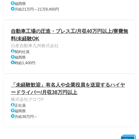
福岡県
月給21万円～21万8,400円
自動車工場の圧造・プレス工/月収40万円以上/寮費無
料/未経験OK
日産自動車九州株式会社
契約社員
福岡県
時給1,400円
「未経験歓迎」有名人や企業役員を送迎するハイヤ
ードライバー/月収38万円以上
株式会社グロウF
正社員
福岡県
月給38万円～