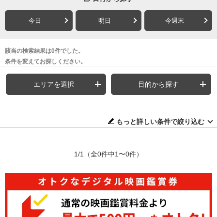
今日
明日
今週末
該当の検索結果は0件でした。
条件を変えてお探しください。
エリアを選択
目的から探す
もっと詳しい条件で絞り込む
1/1
（全0件中1〜0件）