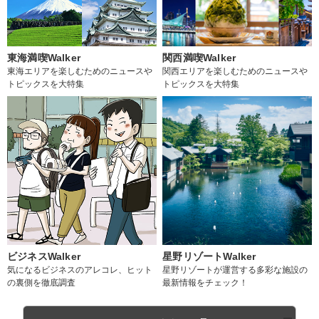
東海満喫Walker
関西満喫Walker
東海エリアを楽しむためのニュースや
関西エリアを楽しむためのニュースや
トピックスを大特集
トピックスを大特集
ビジネスWalker
星野リゾートWalker
気になるビジネスのアレコレ、ヒット
星野リゾートが運営する多彩な施設の
の裏側を徹底調査
最新情報をチェック！