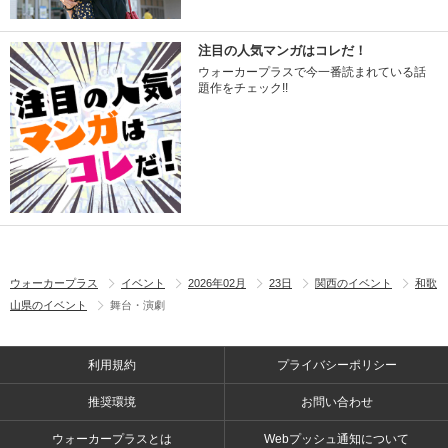
注目の人気マンガはコレだ！
ウォーカープラスで今一番読まれている話
題作をチェック!!
ウォーカープラス
イベント
2026年02月
23日
関西のイベント
和歌
山県のイベント
舞台・演劇
利用規約
プライバシーポリシー
推奨環境
お問い合わせ
ウォーカープラスとは
Webプッシュ通知について