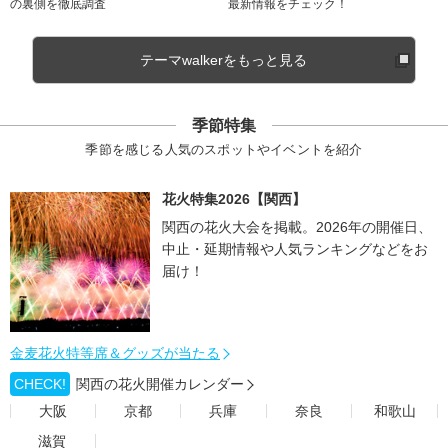
の裏側を徹底調査
最新情報をチェック！
テーマwalkerをもっと見る
季節特集
季節を感じる人気のスポットやイベントを紹介
花火特集2026【関西】
関西の花火大会を掲載。2026年の開催日、
中止・延期情報や人気ランキングなどをお
届け！
金麦花火特等席＆グッズが当たる
CHECK!
関西の花火開催カレンダー
大阪
京都
兵庫
奈良
和歌山
滋賀