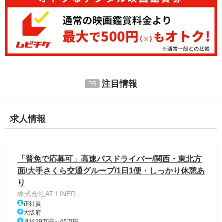
注目情報
求人情報
「普免で応募可」高速バスドライバー/関西・東北方
面/大手さくら交通グループ/1日1便・しっかり休憩あ
り
株式会社AT LINER
正社員
大阪府
月給29万円～45万円