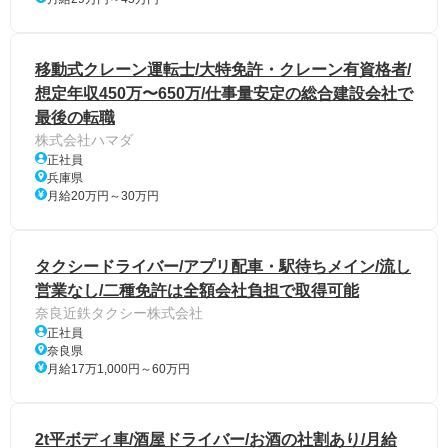
移動式クレーン運転士/大特免許・クレーン有資格者/
想定年収450万〜650万/仕事量安定の総合建設会社で
最後の転職
株式会社ハマダ
正社員
兵庫県
月給20万円～30万円
タクシードライバー/アプリ配車・駅待ちメイン/流し
営業なし/二種免許は全額会社負担で取得可能
奈良近鉄タクシー株式会社
正社員
奈良県
月給17万1,000円～60万円
2t平ボディ車/酒屋ドライバー/お酒の社割あり/月給