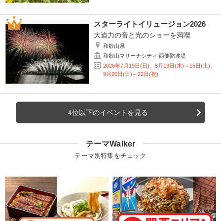
スターライトイリュージョン2026
大迫力の音と光のショーを満喫
和歌山県
和歌山マリーナシティ 西側防波堤
2026年7月19日(日)、8月13日(木)～15日(土)、
9月20日(日)～22日(祝)
4位以下のイベントを見る
テーマWalker
テーマ別特集をチェック