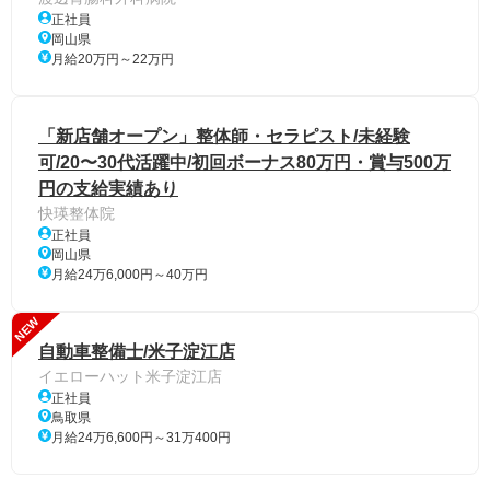
正社員
岡山県
月給20万円～22万円
「新店舗オープン」整体師・セラピスト/未経験
可/20〜30代活躍中/初回ボーナス80万円・賞与500万
円の支給実績あり
快瑛整体院
正社員
岡山県
月給24万6,000円～40万円
NEW
自動車整備士/米子淀江店
イエローハット米子淀江店
正社員
鳥取県
月給24万6,600円～31万400円