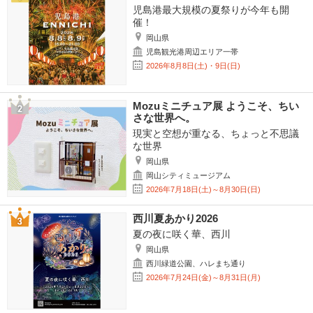
児島港最大規模の夏祭りが今年も開
催！
岡山県
児島観光港周辺エリア一帯
2026年8月8日(土)・9日(日)
Mozuミニチュア展 ようこそ、ちい
さな世界へ。
現実と空想が重なる、ちょっと不思議
な世界
岡山県
岡山シティミュージアム
2026年7月18日(土)～8月30日(日)
西川夏あかり2026
夏の夜に咲く華、西川
岡山県
西川緑道公園、ハレまち通り
2026年7月24日(金)～8月31日(月)