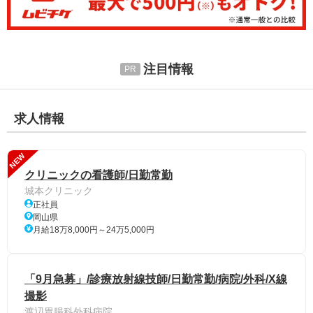
注目情報
求人情報
NEW
クリニックの看護師/日勤常勤
城本クリニック
正社員
岡山県
月給18万8,000円～24万5,000円
「9月急募」/診療放射線技師/日勤常勤/病院/外科/X線
撮影
渡辺胃腸科外科病院