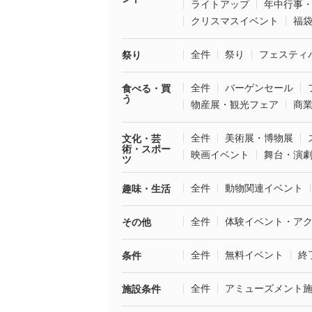
ライトアップ
年中行事
クリスマスイベント
福
全件
祭り
フェスティ
祭り
全件
バーゲンセール
食べる・買
う
物産展・観光フェア
商
全件
美術展・博物展
文化・芸
術・スポー
映画イベント
舞台・演
ツ
全件
動物関連イベント
趣味・生活
全件
体験イベント・ア
その他
全件
無料イベント
終
条件
全件
アミューズメント
施設条件