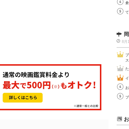
倉
て
岡
8月
ブ
ス
た
イ
お
ブ
お