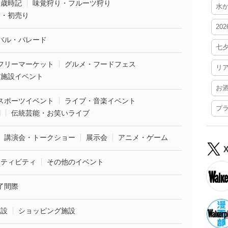
・歳時記
味覚狩り・フルーツ狩り
水
袋・初売り
20
バル・パレード
七
フリーマーケット
グルメ・フードフェス
リ
業施設イベント
お
スポーツイベント
ライブ・音楽イベント
プ
劇
伝統芸能・お笑いライブ
講演会・トークショー
展示会
アニメ・ゲーム
クティビティ
その他のイベント
了間際
施設
ショッピング施設