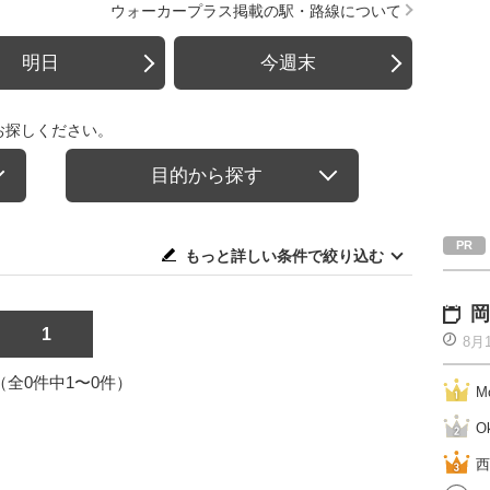
ウォーカープラス掲載の駅・路線について
明日
今週末
お探しください。
目的から探す
もっと詳しい条件で絞り込む
岡
1
8月
1（全0件中1〜0件）
M
O
西