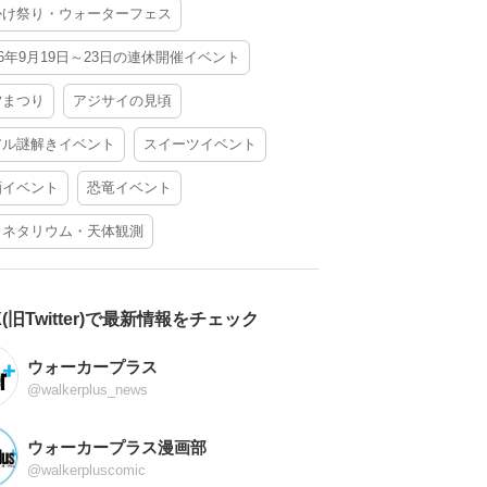
かけ祭り・ウォーターフェス
26年9月19日～23日の連休開催イベント
夕まつり
アジサイの見頃
アル謎解きイベント
スイーツイベント
酒イベント
恐竜イベント
ラネタリウム・天体観測
X(旧Twitter)で最新情報をチェック
ウォーカープラス
@walkerplus_news
ウォーカープラス漫画部
@walkerpluscomic