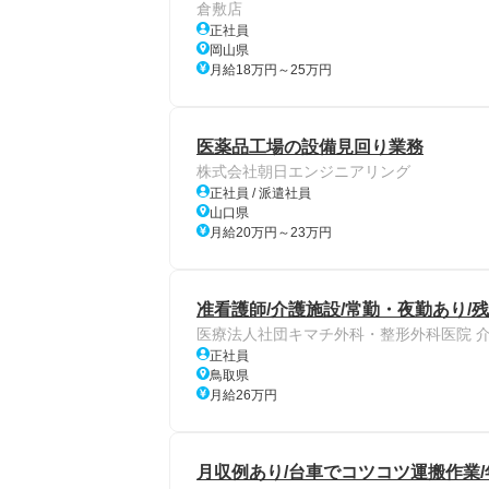
倉敷店
正社員
岡山県
月給18万円～25万円
医薬品工場の設備見回り業務
株式会社朝日エンジニアリング
正社員 / 派遣社員
山口県
月給20万円～23万円
准看護師/介護施設/常勤・夜勤あり/
医療法人社団キマチ外科・整形外科医院 
正社員
鳥取県
月給26万円
月収例あり/台車でコツコツ運搬作業/年休