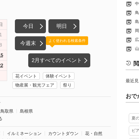
中
鳥
島
日
今日
明日
岡
1
広
よく使われる検索条件
今週末
8
山
15
2月すべてのイベント
閲
22
花イベント
体験イベント
最近見
物産展・観光フェア
祭り
おで
市
鳥取県
島根県
夏
る
ビ
葉
イルミネーション
カウントダウン
花・自然