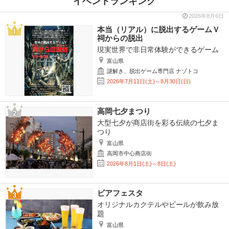
イベントランキング
2026年8月6日
本当（リアル）に脱出するゲームＶ
祠からの脱出
現実世界で非日常体験ができるゲーム
富山県
謎解き、脱出ゲーム専門店 ナゾトコ
2026年7月11日(土)～8月30日(日)
高岡七夕まつり
大型七夕が商店街を彩る伝統の七夕ま
つり
富山県
高岡市中心商店街
2026年8月1日(土)～8日(土)
ビアフェスタ
オリジナルカクテルやビールが飲み放
題
富山県