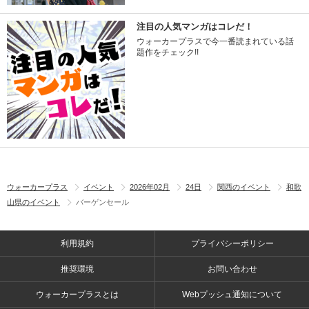
注目の人気マンガはコレだ！
ウォーカープラスで今一番読まれている話
題作をチェック!!
ウォーカープラス
イベント
2026年02月
24日
関西のイベント
和歌
山県のイベント
バーゲンセール
利用規約
プライバシーポリシー
推奨環境
お問い合わせ
ウォーカープラスとは
Webプッシュ通知について