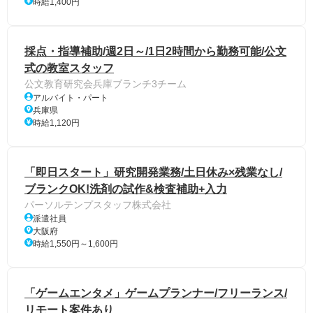
時給1,400円
採点・指導補助/週2日～/1日2時間から勤務可能/公文
式の教室スタッフ
公文教育研究会兵庫ブランチ3チーム
アルバイト・パート
兵庫県
時給1,120円
「即日スタート」研究開発業務/土日休み×残業なし/
ブランクOK!洗剤の試作&検査補助+入力
パーソルテンプスタッフ株式会社
派遣社員
大阪府
時給1,550円～1,600円
「ゲームエンタメ」ゲームプランナー/フリーランス/
リモート案件あり