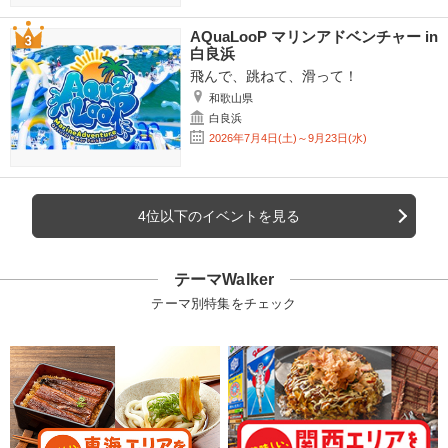
AQuaLooP マリンアドベンチャー in
白良浜
飛んで、跳ねて、滑って！
和歌山県
白良浜
2026年7月4日(土)～9月23日(水)
4位以下のイベントを見る
テーマWalker
テーマ別特集をチェック