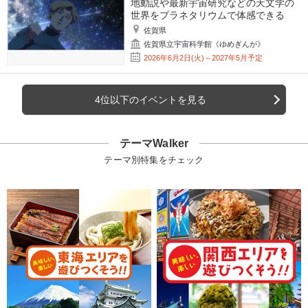
地動説や最新宇宙研究などの天文学の
世界をプラネタリウムで体感できる
佐賀県
佐賀県立宇宙科学館《ゆめぎんが》
2026年6月2日(火)～2027年5月予定
4位以下のイベントを見る
テーマWalker
テーマ別特集をチェック