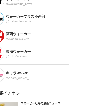
@walkerplus_news
ウォーカープラス漫画部
@walkerpluscomic
関西ウォーカー
@KansaiWalkers
東海ウォーカー
@TokaiWalkers
キャラWalker
@chara_walker_
部イチオシ
スヌーピーたちの最新ニュース