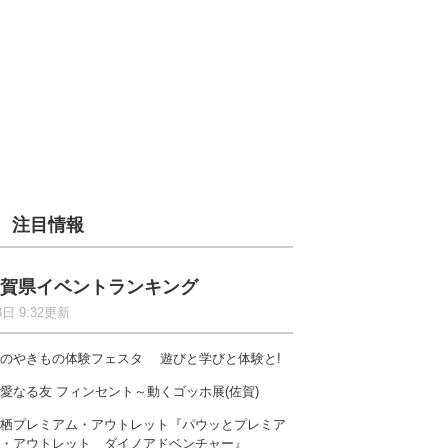
注目情報
賀県イベントランキング
8日 9:32更新
のやきもの体験フェスタ 遊びと学びと体験と!
愛なる友 フィンセント～動くゴッホ展(佐賀)
栖プレミアム・アウトレット『パウッとプレミア
・アウトレット ダイノアドベンチャー』