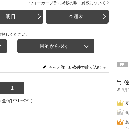
ウォーカープラス掲載の駅・路線について
明日
今週末
お探しください。
目的から探す
もっと詳しい条件で絞り込む
佐
1
8月
1（全0件中1〜0件）
夏
親
鳥
ム