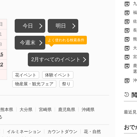
九
福
佐
日
今日
明日
長
1
熊
よく使われる検索条件
今週末
8
大
15
宮
2月すべてのイベント
22
鹿
選
花イベント
体験イベント
沖
物産展・観光フェア
祭り
閲
熊本県
大分県
宮崎県
鹿児島県
沖縄県
最近見
る
おで
葉
イルミネーション
カウントダウン
花・自然