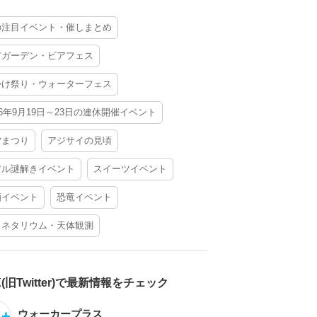
の注目イベント・催しまとめ
アガーデン・ビアフェス
かけ祭り・ウォーターフェス
26年9月19日～23日の連休開催イベント
夕まつり
アジサイの見頃
アル謎解きイベント
スイーツイベント
酒イベント
恐竜イベント
ラネタリウム・天体観測
X(旧Twitter)で最新情報をチェック
ウォーカープラス