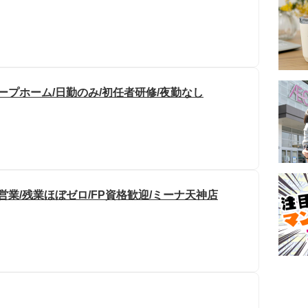
ープホーム/日勤のみ/初任者研修/夜勤なし
営業/残業ほぼゼロ/FP資格歓迎/ミーナ天神店