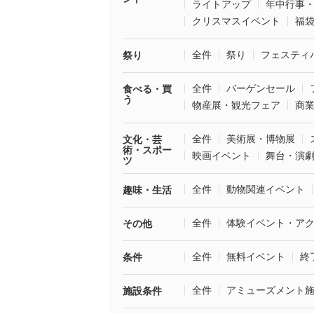
ライトアップ
年中行事
クリスマスイベント
福
全件
祭り
フェスティ
祭り
全件
バーゲンセール
食べる・買
う
物産展・観光フェア
商
全件
美術展・博物展
文化・芸
術・スポー
映画イベント
舞台・演
ツ
全件
動物関連イベント
趣味・生活
全件
体験イベント・ア
その他
全件
無料イベント
終
条件
全件
アミューズメント
施設条件