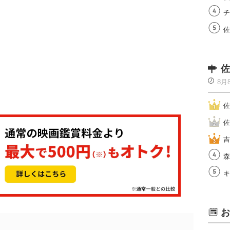
チ
佐
佐
8月
佐
佐
吉
森
キ
お