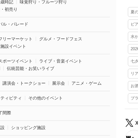
・歳時記
味覚狩り・フルーツ狩り
袋・初売り
夏
バル・パレード
ビ
水
フリーマーケット
グルメ・フードフェス
業施設イベント
20
スポーツイベント
ライブ・音楽イベント
七
劇
伝統芸能・お笑いライブ
リ
講演会・トークショー
展示会
アニメ・ゲーム
お
クティビティ
その他のイベント
プ
了間際
施設
ショッピング施設