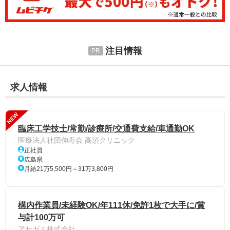
注目情報
求人情報
NEW
臨床工学技士/常勤/診療所/交通費支給/車通勤OK
医療法人社団伸寿会 高須クリニック
正社員
広島県
月給21万5,500円～31万3,800円
構内作業員/未経験OK/年111休/免許1枚で大手に/賞
与計100万可
アサガミ株式会社