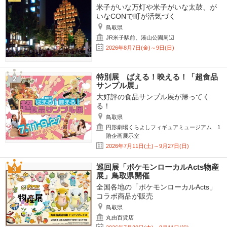
米子がいな万灯や米子がいな太鼓、が
いなCONで町が活気づく
鳥取県
JR米子駅前、湊山公園周辺
2026年8月7日(金)～9日(日)
特別展 ばえる！映える！「超食品
サンプル展」
大好評の食品サンプル展が帰ってく
る！
鳥取県
円形劇場くらよしフィギュアミュージアム 1
階企画展示室
2026年7月11日(土)～9月27日(日)
巡回展「ポケモンローカルActs物産
展」鳥取県開催
全国各地の「ポケモンローカルActs」
コラボ商品が販売
鳥取県
丸由百貨店