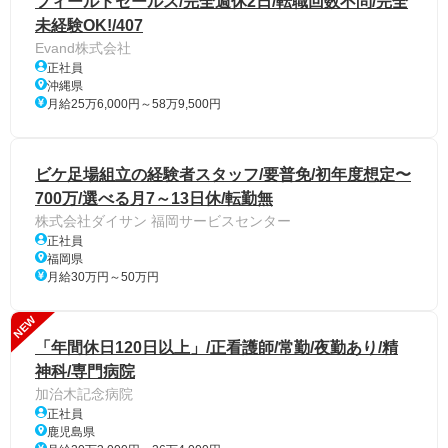
フィールドセールス/完全週休2日/転職回数不問/完全
未経験OK!/407
Evand株式会社
正社員
沖縄県
月給25万6,000円～58万9,500円
ビケ足場組立の経験者スタッフ/要普免/初年度想定〜
700万/選べる月7～13日休/転勤無
株式会社ダイサン 福岡サービスセンター
正社員
福岡県
月給30万円～50万円
NEW
「年間休日120日以上」/正看護師/常勤/夜勤あり/精
神科/専門病院
加治木記念病院
正社員
鹿児島県