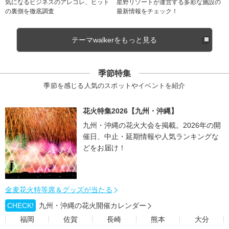
気になるビジネスのアレコレ、ヒット
星野リゾートが運営する多彩な施設の
の裏側を徹底調査
最新情報をチェック！
テーマwalkerをもっと見る
季節特集
季節を感じる人気のスポットやイベントを紹介
花火特集2026【九州・沖縄】
九州・沖縄の花火大会を掲載。2026年の開
催日、中止・延期情報や人気ランキングな
どをお届け！
金麦花火特等席＆グッズが当たる
CHECK!
九州・沖縄の花火開催カレンダー
福岡
佐賀
長崎
熊本
大分