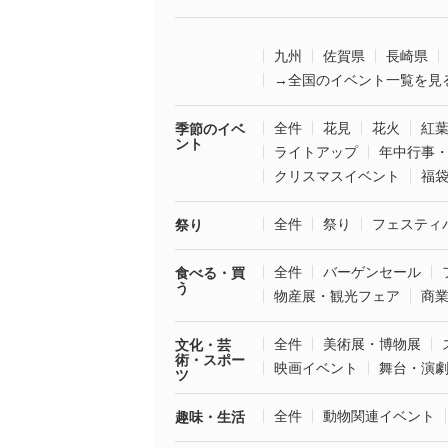
九州
佐賀県
長崎県
→全国のイベント一覧を見
全件
花見
花火
紅
季節のイベ
ント
ライトアップ
年中行事
クリスマスイベント
福
全件
祭り
フェスティ
祭り
全件
バーゲンセール
食べる・買
う
物産展・観光フェア
商
全件
美術展・博物展
文化・芸
術・スポー
映画イベント
舞台・演
ツ
全件
動物関連イベント
趣味・生活