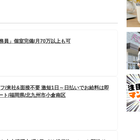
務員」個室完備/月70万以上も可
フ/来社&面接不要 激短1日～日払いでお給料は即
ート/福岡県/北九州市小倉南区