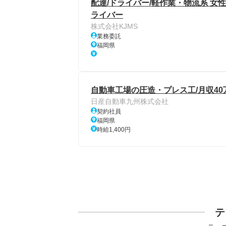
配達/ドライバー/軽作業・物流系 女性
ライバー
株式会社KJMS
業務委託
福岡県
自動車工場の圧造・プレス工/月収40
日産自動車九州株式会社
契約社員
福岡県
時給1,400円
テ