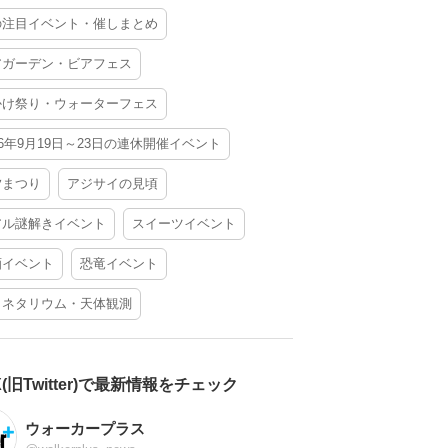
の注目イベント・催しまとめ
アガーデン・ビアフェス
かけ祭り・ウォーターフェス
26年9月19日～23日の連休開催イベント
夕まつり
アジサイの見頃
アル謎解きイベント
スイーツイベント
酒イベント
恐竜イベント
ラネタリウム・天体観測
X(旧Twitter)で最新情報をチェック
ウォーカープラス