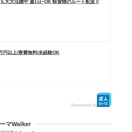
も大大活躍中 週1日~OK 軽貨物のルート配送ド
万円以上/寮費無料/未経験OK
Sponsored by
ーマWalker