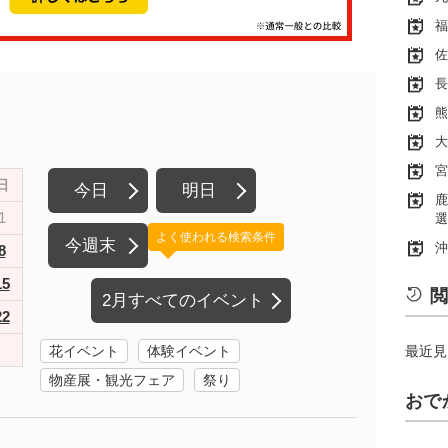
福
佐
長
熊
大
宮
日
今日
明日
鹿
1
選
よく使われる検索条件
今週末
沖
8
15
閲
2月すべてのイベント
22
花イベント
体験イベント
最近見
物産展・観光フェア
祭り
おで