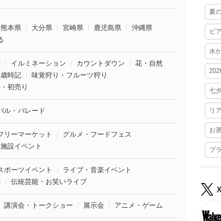
夏
熊本県
大分県
宮崎県
鹿児島県
沖縄県
ビ
る
水
葉
イルミネーション
カウントダウン
花・自然
20
・歳時記
味覚狩り・フルーツ狩り
袋・初売り
七
バル・パレード
リ
お
フリーマーケット
グルメ・フードフェス
業施設イベント
プ
スポーツイベント
ライブ・音楽イベント
劇
伝統芸能・お笑いライブ
講演会・トークショー
展示会
アニメ・ゲーム