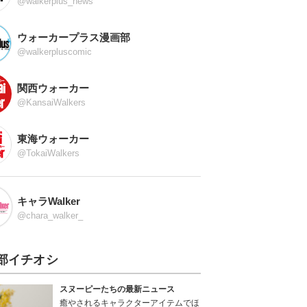
@walkerplus_news
ウォーカープラス漫画部
@walkerpluscomic
関西ウォーカー
@KansaiWalkers
東海ウォーカー
@TokaiWalkers
キャラWalker
@chara_walker_
部イチオシ
スヌーピーたちの最新ニュース
癒やされるキャラクターアイテムでほ