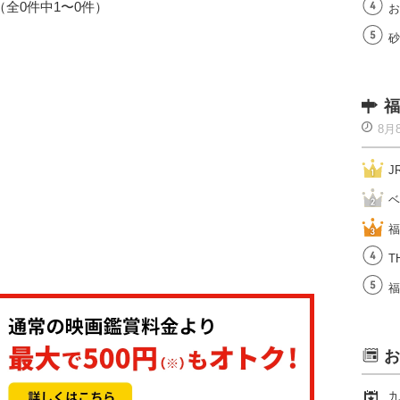
1（全0件中1〜0件）
お
砂
福
8月
J
ベ
福
T
福
お
九