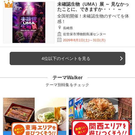
未確認生物（UMA）展 ～ 見なかっ
たことに、できますか・・・ ～
全国初開催！未確認生物のすべてを体
感！
長崎県
佐世保市博物館島瀬センター
2026年8月1日(土)～31日(月)
4位以下のイベントを見る
テーマWalker
テーマ別特集をチェック