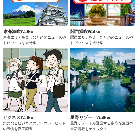
東海満喫Walker
関西満喫Walker
東海エリアを楽しむためのニュースや
関西エリアを楽しむためのニュースや
トピックスを大特集
トピックスを大特集
ビジネスWalker
星野リゾートWalker
気になるビジネスのアレコレ、ヒット
星野リゾートが運営する多彩な施設の
の裏側を徹底調査
最新情報をチェック！