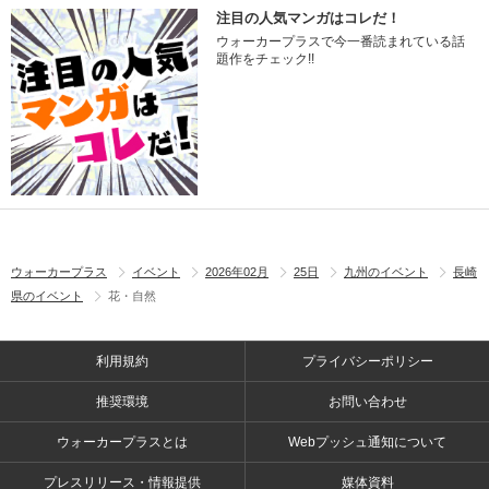
注目の人気マンガはコレだ！
ウォーカープラスで今一番読まれている話
題作をチェック!!
ウォーカープラス
イベント
2026年02月
25日
九州のイベント
長崎
県のイベント
花・自然
利用規約
プライバシーポリシー
推奨環境
お問い合わせ
ウォーカープラスとは
Webプッシュ通知について
プレスリリース・情報提供
媒体資料