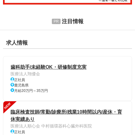
注目情報
求人情報
歯科助手/未経験OK・研修制度充実
医療法人翔優会
正社員
鹿児島県
月給20万円～35万円
NEW
臨床検査技師/常勤/診療所/残業10時間以内/産休・育
休実績あり
医療法人順心会 中村循環器科心臓外科医院
正社員