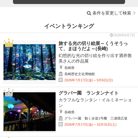
条件を変更して検索
イベントランキング
2026年8月7日
旅する光の切り絵展～くうそうっ
て、まほうだよ～(長崎)
幻想的な光の切り絵を作り出す酒井敦
美さんの作品展
長崎県
長崎歴史文化博物館
2026年7月17日(金)～9月6日(日)
グラバー園 ランタンナイト
カラフルなランタン・イルミネーショ
ン
長崎県
グラバー園 動く歩道1号機 三浦環広場
2026年7月17日(金)～10月31日(土)