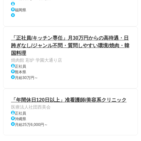
福岡県
「正社員/キッチン専任」月30万円からの高待遇・日
跨ぎなし/ジャンル不問・質問しやすい環境/焼肉・韓
国料理
焼肉館 彩炉 学園大通り店
正社員
熊本県
月給30万円～
「年間休日120日以上」准看護師/美容系クリニック
医療法人社団西美会
正社員
沖縄県
月給25万6,000円～