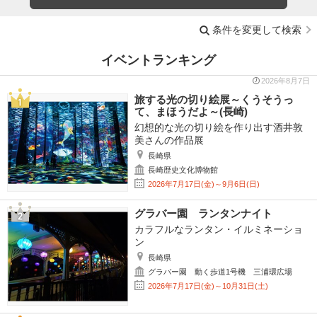
条件を変更して検索
イベントランキング
2026年8月7日
旅する光の切り絵展～くうそうっ
て、まほうだよ～(長崎)
幻想的な光の切り絵を作り出す酒井敦
美さんの作品展
長崎県
長崎歴史文化博物館
2026年7月17日(金)～9月6日(日)
グラバー園 ランタンナイト
カラフルなランタン・イルミネーショ
ン
長崎県
グラバー園 動く歩道1号機 三浦環広場
2026年7月17日(金)～10月31日(土)