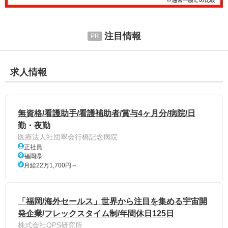
注目情報
求人情報
無資格/看護助手/看護補助者/賞与4ヶ月分/病院/日
勤・夜勤
医療法人社団翠会行橋記念病院
正社員
福岡県
月給22万1,700円～
「福岡/海外セールス」世界から注目を集める宇宙開
発企業/フレックスタイム制/年間休日125日
株式会社QPS研究所