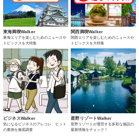
東海満喫Walker
関西満喫Walker
東海エリアを楽しむためのニュースや
関西エリアを楽しむためのニュースや
トピックスを大特集
トピックスを大特集
ビジネスWalker
星野リゾートWalker
気になるビジネスのアレコレ、ヒット
星野リゾートが運営する多彩な施設の
の裏側を徹底調査
最新情報をチェック！