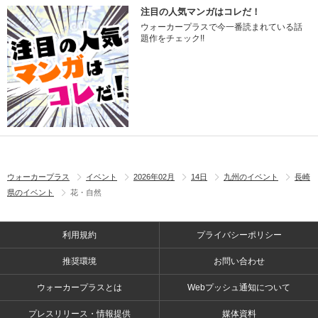
注目の人気マンガはコレだ！
ウォーカープラスで今一番読まれている話
題作をチェック!!
ウォーカープラス
イベント
2026年02月
14日
九州のイベント
長崎
県のイベント
花・自然
利用規約
プライバシーポリシー
推奨環境
お問い合わせ
ウォーカープラスとは
Webプッシュ通知について
プレスリリース・情報提供
媒体資料