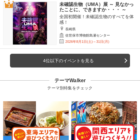
未確認生物（UMA）展 ～ 見なかっ
たことに、できますか・・・ ～
全国初開催！未確認生物のすべてを体
感！
長崎県
佐世保市博物館島瀬センター
2026年8月1日(土)～31日(月)
4位以下のイベントを見る
テーマWalker
テーマ別特集をチェック