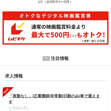
1/1
（全0件中1〜0件）
注目情報
求人情報
NEW
「夜勤なし」/正看護師/非常勤/日勤のみ/車で通えま
す
いちばんぼし