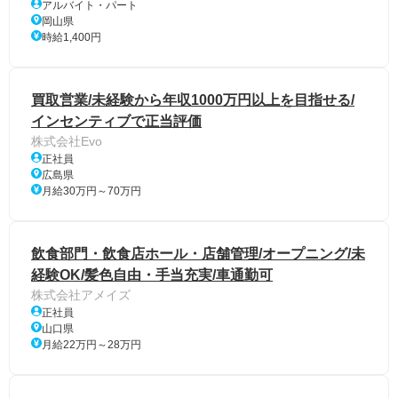
アルバイト・パート
岡山県
時給1,400円
買取営業/未経験から年収1000万円以上を目指せる/
インセンティブで正当評価
株式会社Evo
正社員
広島県
月給30万円～70万円
飲食部門・飲食店ホール・店舗管理/オープニング/未
経験OK/髪色自由・手当充実/車通勤可
株式会社アメイズ
正社員
山口県
月給22万円～28万円