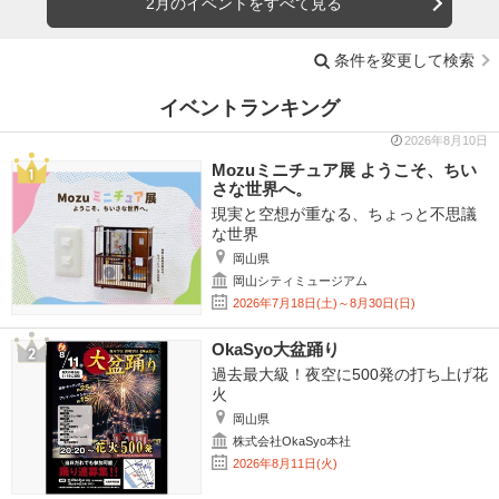
2月のイベントをすべて見る
条件を変更して検索
イベントランキング
2026年8月10日
Mozuミニチュア展 ようこそ、ちい
さな世界へ。
現実と空想が重なる、ちょっと不思議
な世界
岡山県
岡山シティミュージアム
2026年7月18日(土)～8月30日(日)
OkaSyo大盆踊り
過去最大級！夜空に500発の打ち上げ花
火
岡山県
株式会社OkaSyo本社
2026年8月11日(火)