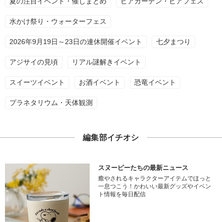
夏の注目イベント・催しまとめ
ビアガーデン・ビアフェス
水かけ祭り・ウォーターフェス
2026年9月19日～23日の連休開催イベント
七夕まつり
アジサイの見頃
リアル謎解きイベント
スイーツイベント
お酒イベント
恐竜イベント
プラネタリウム・天体観測
編集部イチオシ
スヌーピーたちの最新ニュース
癒やされるキャラクターアイテムでほっと
一息つこう！かわいい最新グッズやイベン
ト情報を毎日配信