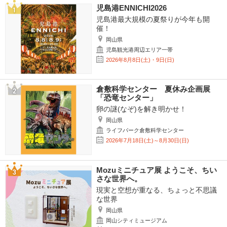
児島港ENNICHI2026
児島港最大規模の夏祭りが今年も開
催！
岡山県
児島観光港周辺エリア一帯
2026年8月8日(土)・9日(日)
倉敷科学センター 夏休み企画展
「恐竜センター」
卵の謎(なぞ)を解き明かせ！
岡山県
ライフパーク倉敷科学センター
2026年7月18日(土)～8月30日(日)
Mozuミニチュア展 ようこそ、ちい
さな世界へ。
現実と空想が重なる、ちょっと不思議
な世界
岡山県
岡山シティミュージアム