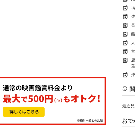
福
佐
長
熊
大
宮
鹿
選
沖
閲
最近見
おで