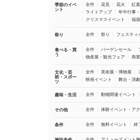
全件
花見
花火
紅
季節のイベ
ント
ライトアップ
年中行事
クリスマスイベント
福
全件
祭り
フェスティ
祭り
全件
バーゲンセール
食べる・買
う
物産展・観光フェア
商
全件
美術展・博物展
文化・芸
術・スポー
映画イベント
舞台・演
ツ
全件
動物関連イベント
趣味・生活
全件
体験イベント・ア
その他
全件
無料イベント
終
条件
全件
アミューズメント
施設条件