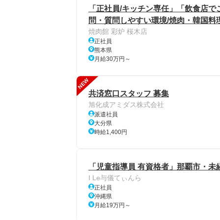
「正社員/キッチン専任」「飲食店で
問・質問しやすい環境/焼肉・韓国料
焼肉館 彩炉 桜木店
正社員
熊本県
月給30万円～
NEW
共済窓口スタッフ 募集
旭化成アミダス株式会社
派遣社員
大分県
時給1,400円
「児童指導員 有資格者」那覇市・未
I Le与儀てぃんら
正社員
沖縄県
月給19万円～