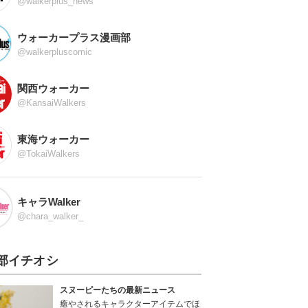
@walkerplus_news
ウォーカープラス漫画部
@walkerpluscomic
関西ウォーカー
@KansaiWalkers
東海ウォーカー
@TokaiWalkers
キャラWalker
@chara_walker_
部イチオシ
スヌーピーたちの最新ニュース
癒やされるキャラクターアイテムでほ