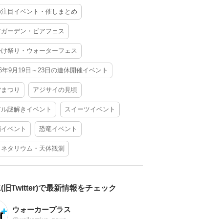
の注目イベント・催しまとめ
アガーデン・ビアフェス
かけ祭り・ウォーターフェス
26年9月19日～23日の連休開催イベント
夕まつり
アジサイの見頃
アル謎解きイベント
スイーツイベント
酒イベント
恐竜イベント
ラネタリウム・天体観測
X(旧Twitter)で最新情報をチェック
ウォーカープラス