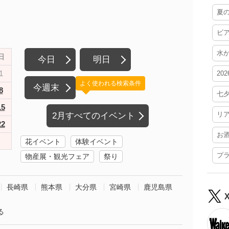
夏
ビ
水
日
今日
明日
1
20
よく使われる検索条件
今週末
8
七
15
リ
2月すべてのイベント
22
お
花イベント
体験イベント
プ
物産展・観光フェア
祭り
長崎県
熊本県
大分県
宮崎県
鹿児島県
る