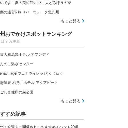
いでよ！夏の美術館vol.3 大どろぼうの家
塵の迷宮6 in リバーウォーク北九州
もっと見る
州おでかけスポットランキング
7日 9:32更新
賀大和温泉ホテル アマンディ
んのこ温水センター
enavillage(ウェナヴィレッジ)くじゅう
府温泉 杉乃井ホテル アクアビート
ごしま健康の森公園
もっと見る
すすめ記事
州で今週末に開催されるおすすめイベント20選