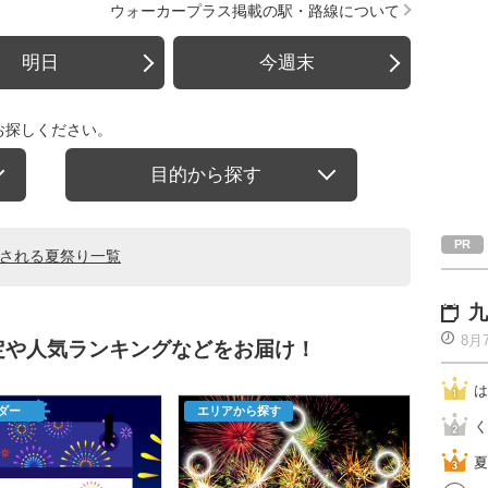
ウォーカープラス掲載の駅・路線について
明日
今週末
お探しください。
目的から探す
催される夏祭り一覧
九
8月
定や人気ランキングなどをお届け！
は
ダー
エリアから探す
く
夏