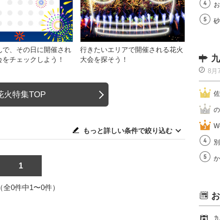
お
砂
んで、その日に開催され
行きたいエリアで開催される花火
九
会をチェックしよう！
大会を探そう！
8月
花火特集TOP
佐
の
W
もっと詳しい条件で絞り込む
別
か
1
1（全0件中1〜0件）
お
九