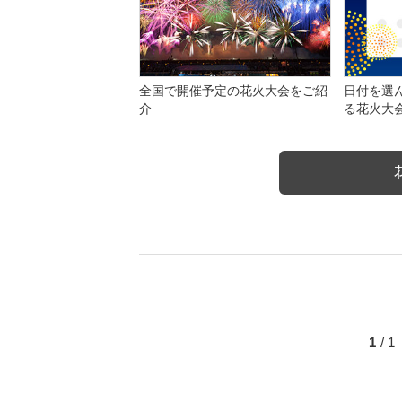
全国で開催予定の花火大会をご紹
日付を選
介
る花火大
1
/ 