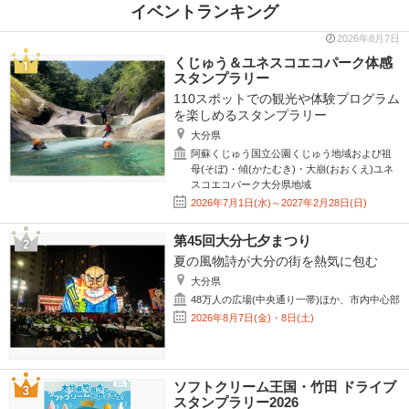
イベントランキング
2026年8月7日
くじゅう＆ユネスコエコパーク体感
スタンプラリー
110スポットでの観光や体験プログラム
を楽しめるスタンプラリー
大分県
阿蘇くじゅう国立公園くじゅう地域および祖
母(そぼ)・傾(かたむき)・大崩(おおくえ)ユネ
スコエコパーク大分県地域
2026年7月1日(水)～2027年2月28日(日)
第45回大分七夕まつり
夏の風物詩が大分の街を熱気に包む
大分県
48万人の広場(中央通り一帯)ほか、市内中心部
2026年8月7日(金)・8日(土)
ソフトクリーム王国・竹田 ドライブ
スタンプラリー2026