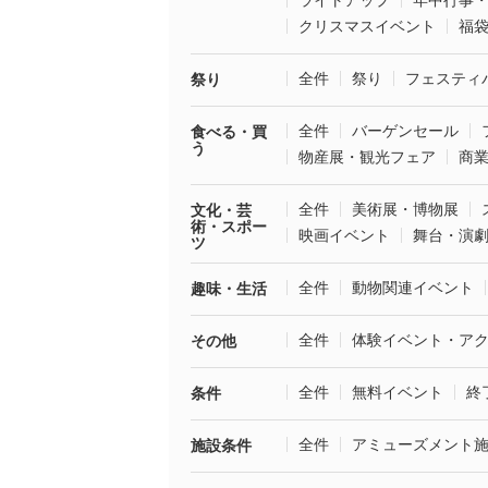
ライトアップ
年中行事
クリスマスイベント
福
全件
祭り
フェスティ
祭り
全件
バーゲンセール
食べる・買
う
物産展・観光フェア
商
全件
美術展・博物展
文化・芸
術・スポー
映画イベント
舞台・演
ツ
全件
動物関連イベント
趣味・生活
全件
体験イベント・ア
その他
全件
無料イベント
終
条件
全件
アミューズメント
施設条件