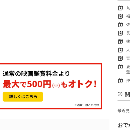
九
福
佐
長
熊
大
宮
鹿
選
沖
閲
最近見
おで