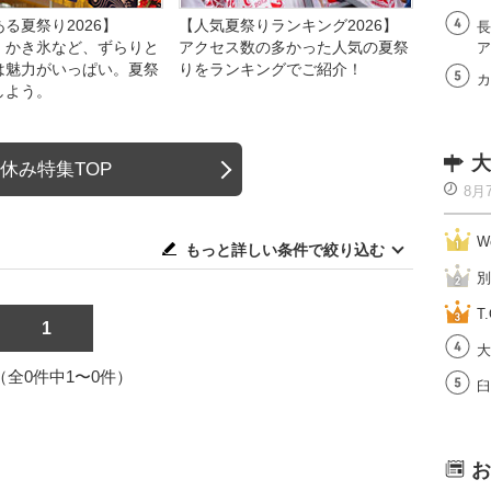
る夏祭り2026】
【人気夏祭りランキング2026】
長
、かき氷など、ずらりと
アクセス数の多かった人気の夏祭
ア
は魅力がいっぱい。夏祭
りをランキングでご紹介！
カ
しよう。
大
休み特集TOP
8月
W
もっと詳しい条件で絞り込む
別
T.
1
大
1（全0件中1〜0件）
臼
お