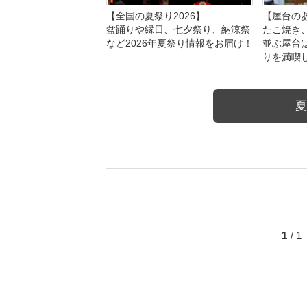
【全国の夏祭り2026】
【屋台のあ
盆踊りや縁日、七夕祭り、納涼祭
たこ焼き
など2026年夏祭り情報をお届け！
並ぶ屋台
りを満喫
夏
1
/ 