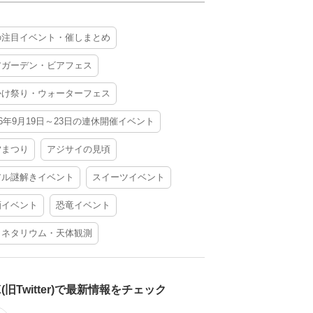
の注目イベント・催しまとめ
アガーデン・ビアフェス
かけ祭り・ウォーターフェス
26年9月19日～23日の連休開催イベント
夕まつり
アジサイの見頃
アル謎解きイベント
スイーツイベント
酒イベント
恐竜イベント
ラネタリウム・天体観測
X(旧Twitter)で最新情報をチェック