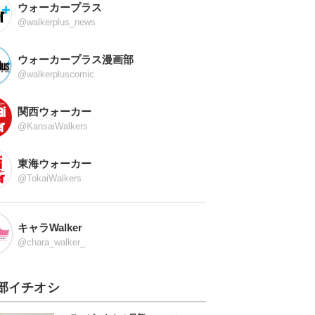
ウォーカープラス
@walkerplus_news
ウォーカープラス漫画部
@walkerpluscomic
関西ウォーカー
@KansaiWalkers
東海ウォーカー
@TokaiWalkers
キャラWalker
@chara_walker_
部イチオシ