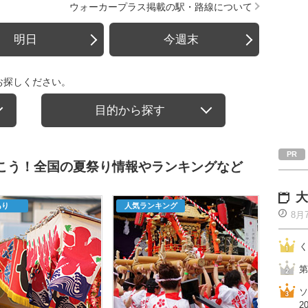
ウォーカープラス掲載の駅・路線について
明日
今週末
お探しください。
目的から探す
行こう！全国の夏祭り情報やランキングなど
大
あり
人気ランキング
8月
く
第
ソ
2