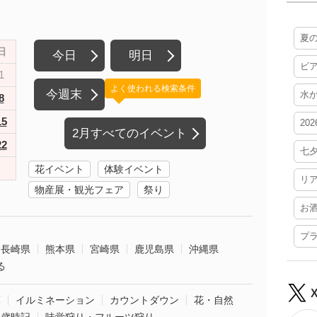
夏
日
今日
明日
ビ
1
よく使われる検索条件
今週末
水
8
15
20
2月すべてのイベント
22
七
花イベント
体験イベント
リ
物産展・観光フェア
祭り
お
プ
長崎県
熊本県
宮崎県
鹿児島県
沖縄県
る
葉
イルミネーション
カウントダウン
花・自然