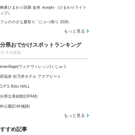
崎鼻ひまわり回廊 金色 -konjiki-（ひまわりライト
ップ）
フェの小さな夏祭り「にゃつ祭り 2026」
もっと見る
分県おでかけスポットランキング
7日 9:32更新
enavillage(ウェナヴィレッジ)くじゅう
府温泉 杉乃井ホテル アクアビート
O.P.S Bitts HALL
分県立美術館(OPAM)
杵公園(臼杵城跡)
もっと見る
すすめ記事