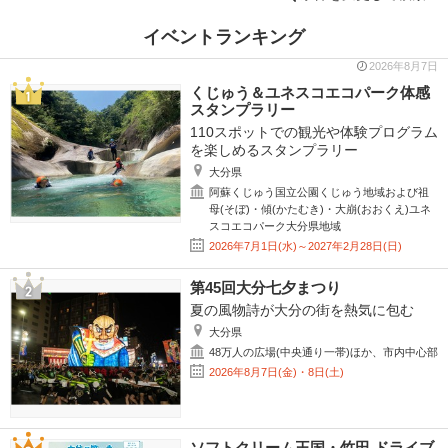
イベントランキング
2026年8月7日
くじゅう＆ユネスコエコパーク体感
スタンプラリー
110スポットでの観光や体験プログラム
を楽しめるスタンプラリー
大分県
阿蘇くじゅう国立公園くじゅう地域および祖
母(そぼ)・傾(かたむき)・大崩(おおくえ)ユネ
スコエコパーク大分県地域
2026年7月1日(水)～2027年2月28日(日)
第45回大分七夕まつり
夏の風物詩が大分の街を熱気に包む
大分県
48万人の広場(中央通り一帯)ほか、市内中心部
2026年8月7日(金)・8日(土)
ソフトクリーム王国・竹田 ドライブ