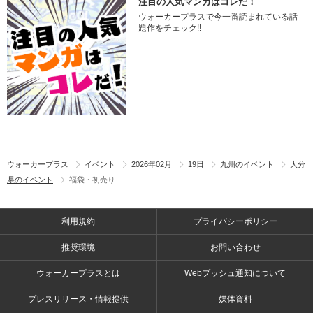
注目の人気マンガはコレだ！
ウォーカープラスで今一番読まれている話
題作をチェック!!
ウォーカープラス
イベント
2026年02月
19日
九州のイベント
大分
県のイベント
福袋・初売り
利用規約
プライバシーポリシー
推奨環境
お問い合わせ
ウォーカープラスとは
Webプッシュ通知について
プレスリリース・情報提供
媒体資料