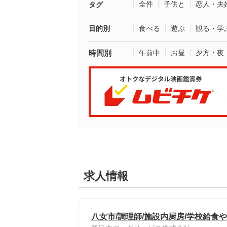
全件
子供と
恋人・夫
タグ
目的別
食べる
遊ぶ
観る・学
時間別
午前中
お昼
夕方・夜
求人情報
八女市/調理師/施設内厨房/学校給食