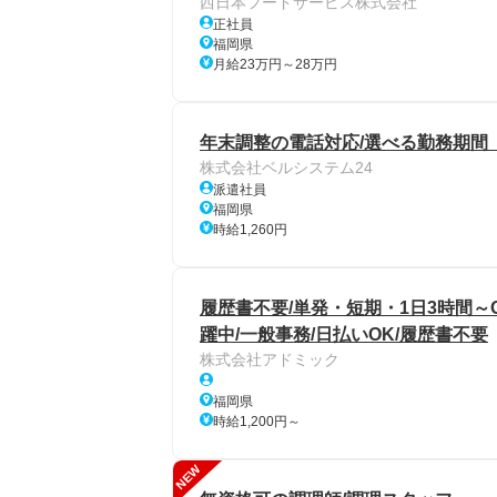
西日本フードサービス株式会社
正社員
福岡県
月給23万円～28万円
年末調整の電話対応/選べる勤務期間
株式会社ベルシステム24
派遣社員
福岡県
時給1,260円
履歴書不要/単発・短期・1日3時間～
躍中/一般事務/日払いOK/履歴書不要
株式会社アドミック
福岡県
時給1,200円～
NEW