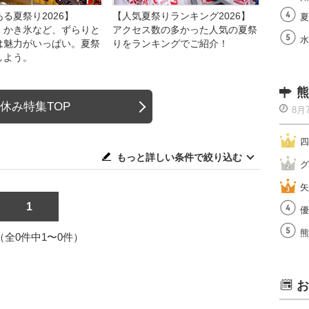
る夏祭り2026】
【人気夏祭りランキング2026】
夏
、かき氷など、ずらりと
アクセス数の多かった人気の夏祭
水
は魅力がいっぱい。夏祭
りをランキングでご紹介！
しよう。
熊
休み特集TOP
8月
四
もっと詳しい条件で絞り込む
グ
矢
1
優
熊
1（全0件中1〜0件）
お