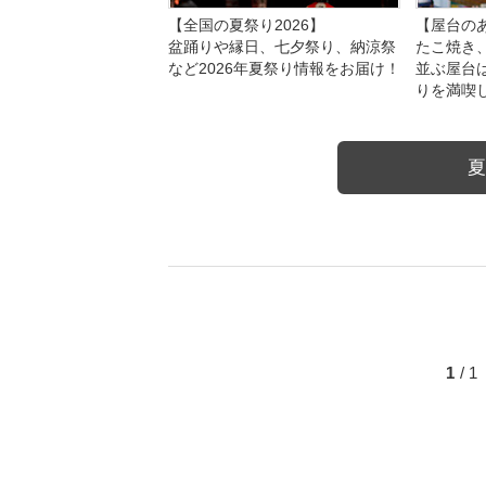
【全国の夏祭り2026】
【屋台のあ
盆踊りや縁日、七夕祭り、納涼祭
たこ焼き
など2026年夏祭り情報をお届け！
並ぶ屋台
りを満喫
夏
1
/ 