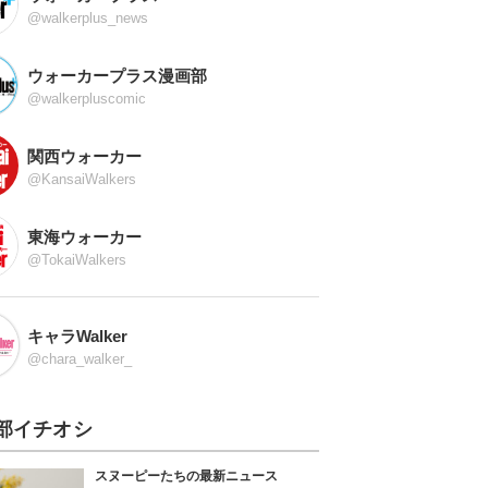
@walkerplus_news
ウォーカープラス漫画部
@walkerpluscomic
関西ウォーカー
@KansaiWalkers
東海ウォーカー
@TokaiWalkers
キャラWalker
@chara_walker_
部イチオシ
スヌーピーたちの最新ニュース