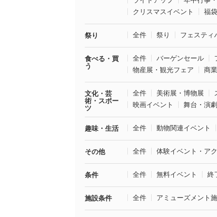
ライトアップ
年中行事
クリスマスイベント
福
全件
祭り
フェスティ
祭り
全件
バーゲンセール
食べる・買
う
物産展・観光フェア
商
全件
美術展・博物展
文化・芸
術・スポー
映画イベント
舞台・演
ツ
全件
動物関連イベント
趣味・生活
全件
体験イベント・ア
その他
全件
無料イベント
終
条件
全件
アミューズメント
施設条件