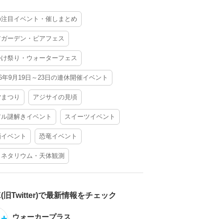
の注目イベント・催しまとめ
アガーデン・ビアフェス
かけ祭り・ウォーターフェス
26年9月19日～23日の連休開催イベント
夕まつり
アジサイの見頃
アル謎解きイベント
スイーツイベント
酒イベント
恐竜イベント
ラネタリウム・天体観測
X(旧Twitter)で最新情報をチェック
ウォーカープラス