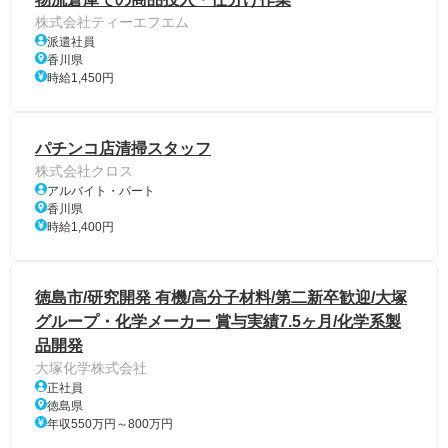
株式会社ティーエフエム
派遣社員
香川県
時給1,450円
パチンコ店清掃スタッフ
株式会社クロス
アルバイト・パート
香川県
時給1,400円
徳島市/研究開発 有機/高分子材料/第二新卒歓迎/大塚
グループ・化学メーカー 賞与実績7.5ヶ月/化学系製
品開発
大塚化学株式会社
正社員
徳島県
年収550万円～800万円