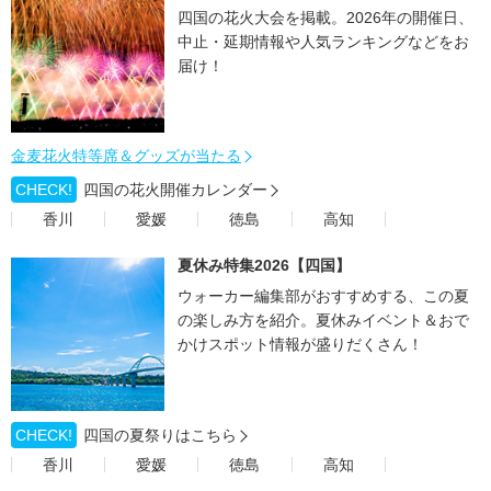
四国の花火大会を掲載。2026年の開催日、
中止・延期情報や人気ランキングなどをお
届け！
金麦花火特等席＆グッズが当たる
CHECK!
四国の花火開催カレンダー
香川
愛媛
徳島
高知
夏休み特集2026【四国】
ウォーカー編集部がおすすめする、この夏
の楽しみ方を紹介。夏休みイベント＆おで
かけスポット情報が盛りだくさん！
CHECK!
四国の夏祭りはこちら
香川
愛媛
徳島
高知