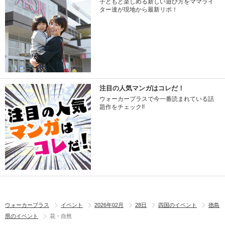
子どもと楽しめる新しい遊び方をママライ
ター達が現地から最新リポ！
注目の人気マンガはコレだ！
ウォーカープラスで今一番読まれている話
題作をチェック!!
ウォーカープラス
イベント
2026年02月
28日
四国のイベント
徳島
県のイベント
花・自然