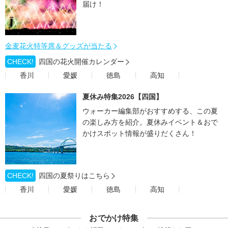
届け！
金麦花火特等席＆グッズが当たる
CHECK!
四国の花火開催カレンダー
香川
愛媛
徳島
高知
夏休み特集2026【四国】
ウォーカー編集部がおすすめする、この夏
の楽しみ方を紹介。夏休みイベント＆おで
かけスポット情報が盛りだくさん！
CHECK!
四国の夏祭りはこちら
香川
愛媛
徳島
高知
おでかけ特集