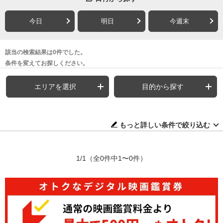
今日
明日
今週末
該当の検索結果は0件でした。
条件を変えてお探しください。
エリアを選択
目的から探す
もっと詳しい条件で絞り込む
1/1
（全0件中1〜0件）