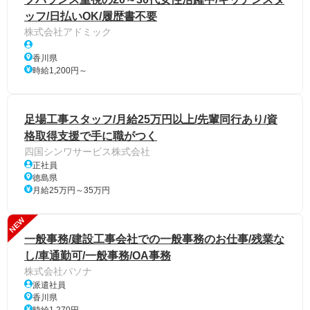
ッフ/日払いOK/履歴書不要
株式会社アドミック
香川県
時給1,200円～
足場工事スタッフ/月給25万円以上/先輩同行あり/資
格取得支援で手に職がつく
四国シンワサービス株式会社
正社員
徳島県
月給25万円～35万円
NEW
一般事務/建設工事会社での一般事務のお仕事/残業な
し/車通勤可/一般事務/OA事務
株式会社パソナ
派遣社員
香川県
時給1,270円