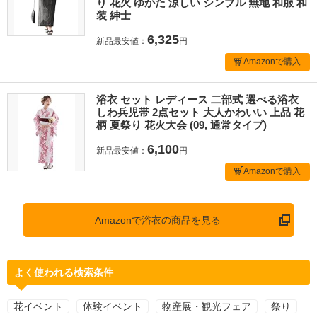
り 花火 ゆかた 涼しい シンプル 無地 和服 和
装 紳士
6,325
新品最安値：
円
Amazonで購入
浴衣 セット レディース 二部式 選べる浴衣
しわ兵児帯 2点セット 大人かわいい 上品 花
柄 夏祭り 花火大会 (09, 通常タイプ)
6,100
新品最安値：
円
Amazonで購入
Amazonで浴衣の商品を見る
よく使われる検索条件
花イベント
体験イベント
物産展・観光フェア
祭り