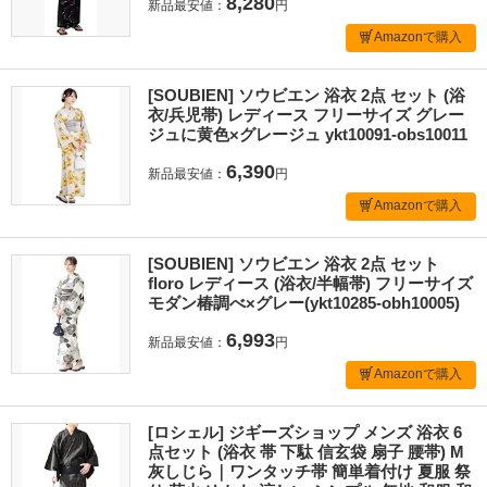
8,280
新品最安値：
円
Amazonで購入
[SOUBIEN] ソウビエン 浴衣 2点 セット (浴
衣/兵児帯) レディース フリーサイズ グレー
ジュに黄色×グレージュ ykt10091-obs10011
6,390
新品最安値：
円
Amazonで購入
[SOUBIEN] ソウビエン 浴衣 2点 セット
floro レディース (浴衣/半幅帯) フリーサイズ
モダン椿調べ×グレー(ykt10285-obh10005)
6,993
新品最安値：
円
Amazonで購入
[ロシェル] ジギーズショップ メンズ 浴衣 6
点セット (浴衣 帯 下駄 信玄袋 扇子 腰帯) M
灰しじら｜ワンタッチ帯 簡単着付け 夏服 祭