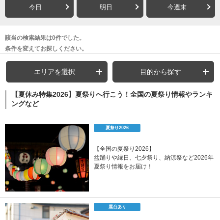
今日
明日
今週末
該当の検索結果は0件でした。
条件を変えてお探しください。
エリアを選択
目的から探す
【夏休み特集2026】夏祭りへ行こう！全国の夏祭り情報やランキ
ングなど
夏祭り2026
【全国の夏祭り2026】
盆踊りや縁日、七夕祭り、納涼祭など2026年
夏祭り情報をお届け！
屋台あり