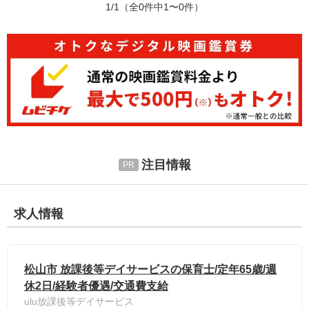
1/1
（全0件中1〜0件）
注目情報
求人情報
松山市 放課後等デイサービスの保育士/定年65歳/週
休2日/経験者優遇/交通費支給
ulu放課後等デイサービス