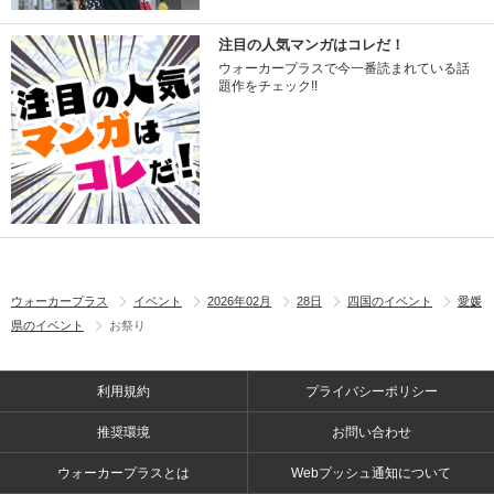
注目の人気マンガはコレだ！
ウォーカープラスで今一番読まれている話
題作をチェック!!
ウォーカープラス
イベント
2026年02月
28日
四国のイベント
愛媛
県のイベント
お祭り
利用規約
プライバシーポリシー
推奨環境
お問い合わせ
ウォーカープラスとは
Webプッシュ通知について