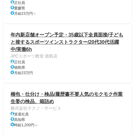
正社員
愛媛県
月給23万円～
年内新店舗オープン予定・35歳以下全員面接/子ども
と接するスポーツインストラクター/20代30代活躍
中/実働6h
JPCスポーツ教室 徳島店
正社員
徳島県
月給23万円
梱包・仕分け・検品/履歴書不要人気のモクモク作業
生姜の検品、箱詰め
株式会社テクノ・サービス
派遣社員
高知県
時給1,200円～