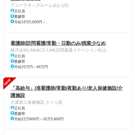
アユーラキッズルームあむぱむ
正社員
愛媛県
月給19万5,000円～
看護師/訪問看護/常勤・日勤のみ/残業少なめ
株式会社LiNK&CO LiNK訪問看護ステーション松山
正社員
愛媛県
月給25万円～48万円
NEW
「高給与」/准看護師/常勤/夜勤あり/老人保健施設/介
護施設
介護老人保健施設 さくら苑
正社員
愛媛県
月給22万800円～26万5,800円