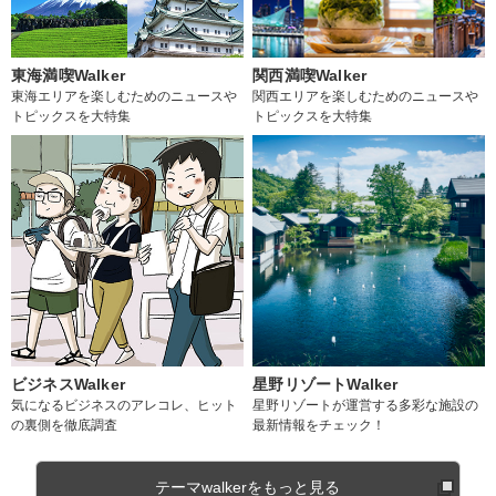
東海満喫Walker
関西満喫Walker
東海エリアを楽しむためのニュースや
関西エリアを楽しむためのニュースや
トピックスを大特集
トピックスを大特集
ビジネスWalker
星野リゾートWalker
気になるビジネスのアレコレ、ヒット
星野リゾートが運営する多彩な施設の
の裏側を徹底調査
最新情報をチェック！
テーマwalkerをもっと見る