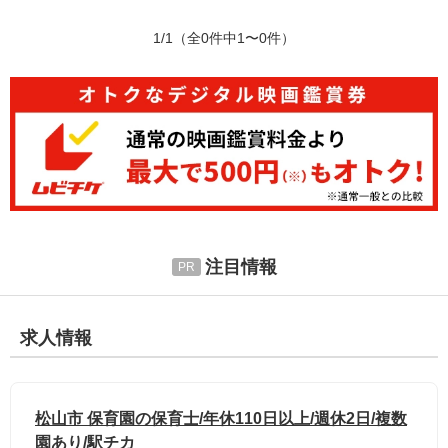
1/1
（全0件中1〜0件）
注目情報
求人情報
松山市 保育園の保育士/年休110日以上/週休2日/複数
園あり/駅チカ