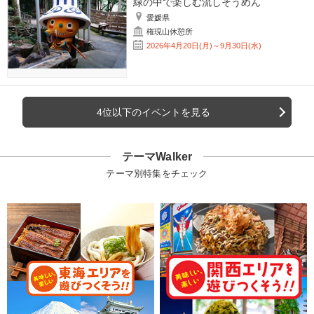
緑の中で楽しむ流しそうめん
愛媛県
権現山休憩所
2026年4月20日(月)～9月30日(水)
4位以下のイベントを見る
テーマWalker
テーマ別特集をチェック