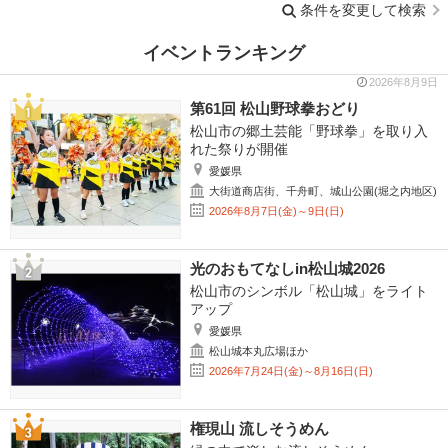
条件を変更して検索
イベントランキング
2026年8月9日
第61回 松山野球拳おどり
松山市の郷土芸能「野球拳」を取り入
れた祭りが開催
愛媛県
大街道商店街、千舟町、城山公園(堀之内地区)
2026年8月7日(金)～9日(日)
光のおもてなしin松山城2026
松山市のシンボル「松山城」をライト
アップ
愛媛県
松山城本丸広場ほか
2026年7月24日(金)～8月16日(日)
権現山 流しそうめん