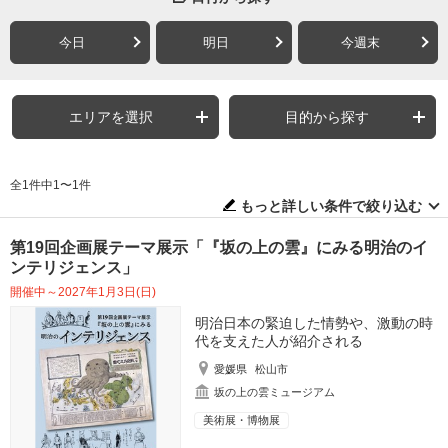
今日
明日
今週末
エリアを選択
目的から探す
全1件中1〜1件
もっと詳しい条件で絞り込む
第19回企画展テーマ展示「『坂の上の雲』にみる明治のイ
ンテリジェンス」
開催中～2027年1月3日(日)
明治日本の緊迫した情勢や、激動の時
代を支えた人が紹介される
愛媛県
松山市
坂の上の雲ミュージアム
美術展・博物展