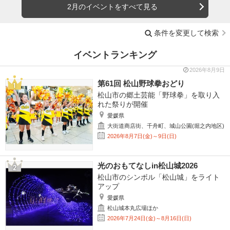
2月のイベントをすべて見る
条件を変更して検索
イベントランキング
2026年8月9日
第61回 松山野球拳おどり
松山市の郷土芸能「野球拳」を取り入
れた祭りが開催
愛媛県
大街道商店街、千舟町、城山公園(堀之内地区)
2026年8月7日(金)～9日(日)
光のおもてなしin松山城2026
松山市のシンボル「松山城」をライト
アップ
愛媛県
松山城本丸広場ほか
2026年7月24日(金)～8月16日(日)