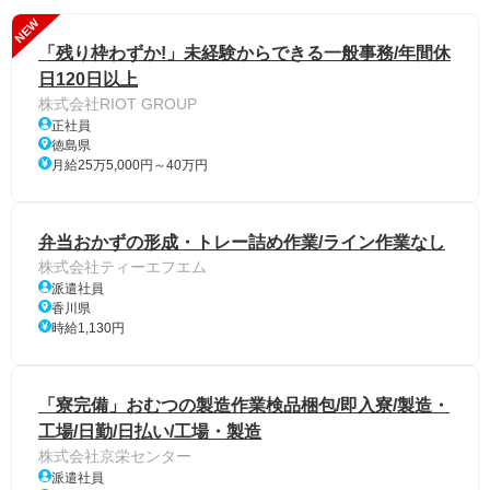
NEW
「残り枠わずか!」未経験からできる一般事務/年間休
日120日以上
株式会社RIOT GROUP
正社員
徳島県
月給25万5,000円～40万円
弁当おかずの形成・トレー詰め作業/ライン作業なし
株式会社ティーエフエム
派遣社員
香川県
時給1,130円
「寮完備」おむつの製造作業検品梱包/即入寮/製造・
工場/日勤/日払い/工場・製造
株式会社京栄センター
派遣社員