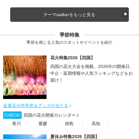
テーマwalkerをもっと見る
季節特集
季節を感じる人気のスポットやイベントを紹介
花火特集2026【四国】
四国の花火大会を掲載。2026年の開催日、
中止・延期情報や人気ランキングなどをお
届け！
金麦花火特等席＆グッズが当たる
CHECK!
四国の花火開催カレンダー
香川
愛媛
徳島
高知
夏休み特集2026【四国】