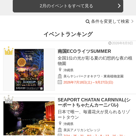
2月のイベントをすべて見る
条件を変更して検索
イベントランキング
2026年8月9日
南国ECOライツSUMMER
全国1位の光が彩る夏の幻想的な夜の植
物園
沖縄県
美らヤシパークオキナワ・東南植物楽園
2026年7月18日(土)～9月27日(日)
SEAPORT CHATAN CARNIVAL(シ
ーポートちゃたんカーニバル)
日本で唯一、毎週花火が見られるリゾ
ートタウン
沖縄県
美浜アメリカンビレッジ