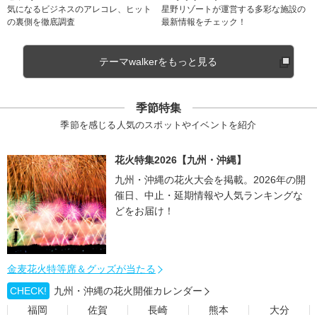
気になるビジネスのアレコレ、ヒット
星野リゾートが運営する多彩な施設の
の裏側を徹底調査
最新情報をチェック！
テーマwalkerをもっと見る
季節特集
季節を感じる人気のスポットやイベントを紹介
花火特集2026【九州・沖縄】
九州・沖縄の花火大会を掲載。2026年の開
催日、中止・延期情報や人気ランキングな
どをお届け！
金麦花火特等席＆グッズが当たる
CHECK!
九州・沖縄の花火開催カレンダー
福岡
佐賀
長崎
熊本
大分