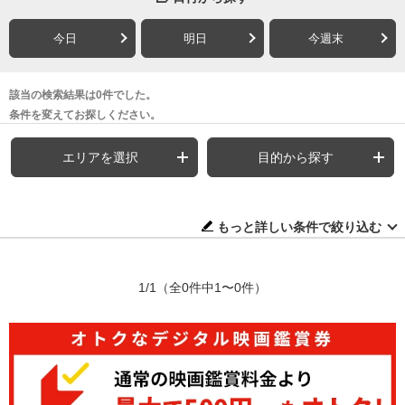
今日
明日
今週末
該当の検索結果は0件でした。
条件を変えてお探しください。
エリアを選択
目的から探す
もっと詳しい条件で絞り込む
1/1
（全0件中1〜0件）