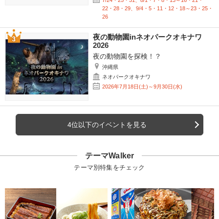
7/24・25・31、8/1・7・8・13～16・21・
22・28・29、9/4・5・11・12・18～23・25・
26
夜の動物園inネオパークオキナワ
2026
夜の動物園を探検！？
沖縄県
ネオパークオキナワ
2026年7月18日(土)～9月30日(水)
4位以下のイベントを見る
テーマWalker
テーマ別特集をチェック