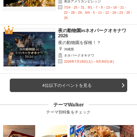
美浜アメリカンビレッジ
7/24・25・31、8/1・7・8・13～16・21・
22・28・29、9/4・5・11・12・18～23・25・
26
夜の動物園inネオパークオキナワ
2026
夜の動物園を探検！？
沖縄県
ネオパークオキナワ
2026年7月18日(土)～9月30日(水)
4位以下のイベントを見る
テーマWalker
テーマ別特集をチェック