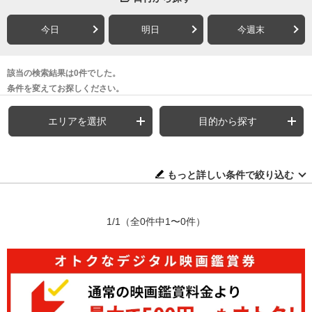
今日
明日
今週末
該当の検索結果は0件でした。
条件を変えてお探しください。
エリアを選択
目的から探す
もっと詳しい条件で絞り込む
1/1
（全0件中1〜0件）