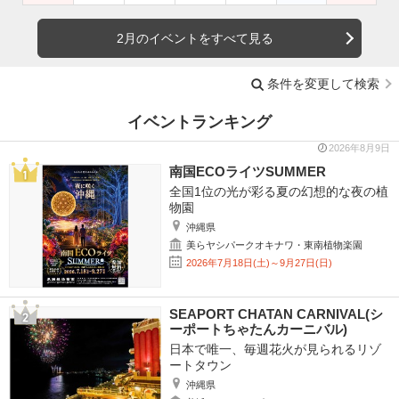
2月のイベントをすべて見る
条件を変更して検索
イベントランキング
2026年8月9日
南国ECOライツSUMMER
全国1位の光が彩る夏の幻想的な夜の植
物園
沖縄県
美らヤシパークオキナワ・東南植物楽園
2026年7月18日(土)～9月27日(日)
SEAPORT CHATAN CARNIVAL(シ
ーポートちゃたんカーニバル)
日本で唯一、毎週花火が見られるリゾ
ートタウン
沖縄県