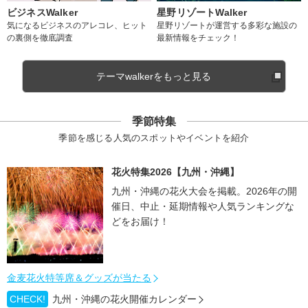
ビジネスWalker
星野リゾートWalker
気になるビジネスのアレコレ、ヒット
星野リゾートが運営する多彩な施設の
の裏側を徹底調査
最新情報をチェック！
テーマwalkerをもっと見る
季節特集
季節を感じる人気のスポットやイベントを紹介
花火特集2026【九州・沖縄】
九州・沖縄の花火大会を掲載。2026年の開
催日、中止・延期情報や人気ランキングな
どをお届け！
金麦花火特等席＆グッズが当たる
CHECK!
九州・沖縄の花火開催カレンダー