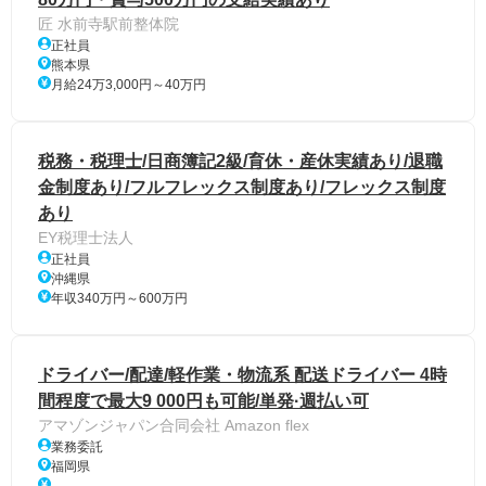
匠 水前寺駅前整体院
正社員
熊本県
月給24万3,000円～40万円
税務・税理士/日商簿記2級/育休・産休実績あり/退職
金制度あり/フルフレックス制度あり/フレックス制度
あり
EY税理士法人
正社員
沖縄県
年収340万円～600万円
ドライバー/配達/軽作業・物流系 配送ドライバー 4時
間程度で最大9 000円も可能/単発·週払い可
アマゾンジャパン合同会社 Amazon flex
業務委託
福岡県