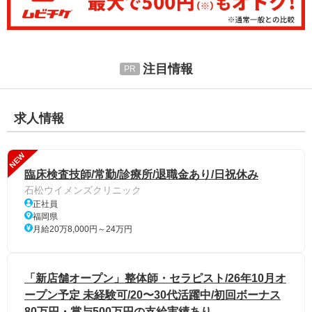
注目情報
求人情報
NEW
臨床検査技師/常勤/診療所/退職金あり/日祝休み
石松ウイメンズクリニック
正社員
福岡県
月給20万8,000円～24万円
「新店舗オープン」整体師・セラピスト/26年10月オ
ープン予定 未経験可/20〜30代活躍中/初回ボーナス
80万円・賞与500万円の支給実績あり