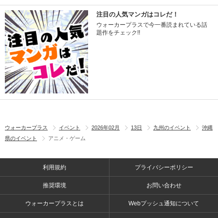
注目の人気マンガはコレだ！
ウォーカープラスで今一番読まれている話
題作をチェック!!
ウォーカープラス
イベント
2026年02月
13日
九州のイベント
沖縄
県のイベント
アニメ・ゲーム
利用規約
プライバシーポリシー
推奨環境
お問い合わせ
ウォーカープラスとは
Webプッシュ通知について