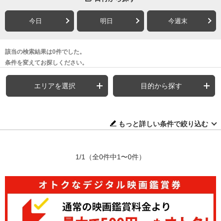
今日
明日
今週末
該当の検索結果は0件でした。
条件を変えてお探しください。
エリアを選択
目的から探す
もっと詳しい条件で絞り込む
1/1
（全0件中1〜0件）