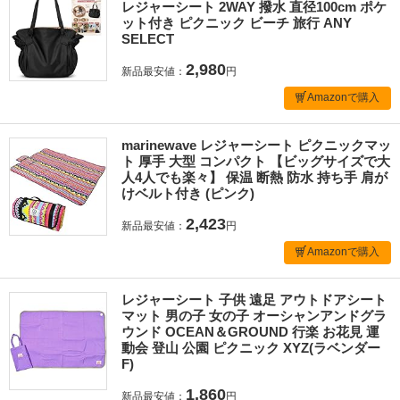
レジャーシート 2WAY 撥水 直径100cm ポケ
ット付き ピクニック ビーチ 旅行 ANY
SELECT
2,980
新品最安値：
円
Amazonで購入
marinewave レジャーシート ピクニックマッ
ト 厚手 大型 コンパクト 【ビッグサイズで大
人4人でも楽々】 保温 断熱 防水 持ち手 肩が
けベルト付き (ピンク)
2,423
新品最安値：
円
Amazonで購入
レジャーシート 子供 遠足 アウトドアシート
マット 男の子 女の子 オーシャンアンドグラ
ウンド OCEAN＆GROUND 行楽 お花見 運
動会 登山 公園 ピクニック XYZ(ラベンダー
F)
1,860
新品最安値：
円