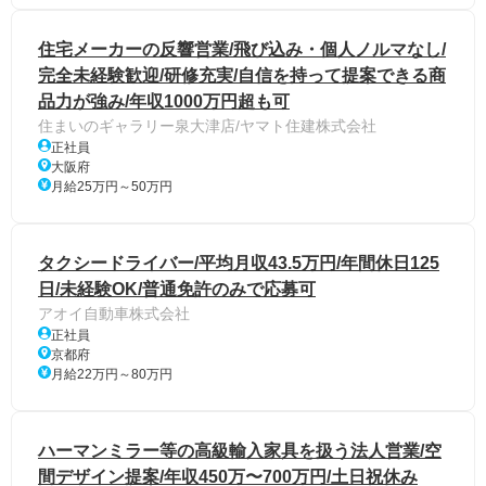
住宅メーカーの反響営業/飛び込み・個人ノルマなし/
完全未経験歓迎/研修充実/自信を持って提案できる商
品力が強み/年収1000万円超も可
住まいのギャラリー泉大津店/ヤマト住建株式会社
正社員
大阪府
月給25万円～50万円
タクシードライバー/平均月収43.5万円/年間休日125
日/未経験OK/普通免許のみで応募可
アオイ自動車株式会社
正社員
京都府
月給22万円～80万円
ハーマンミラー等の高級輸入家具を扱う法人営業/空
間デザイン提案/年収450万〜700万円/土日祝休み