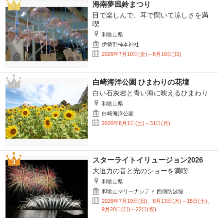
海南夢風鈴まつり
目で楽しんで、耳で聞いて涼しさを満
喫
和歌山県
伊勢部柿本神社
2026年7月10日(金)～8月16日(日)
白崎海洋公園 ひまわりの花壇
白い石灰岩と青い海に映えるひまわり
和歌山県
白崎海洋公園
2026年8月1日(土)～31日(月)
スターライトイリュージョン2026
大迫力の音と光のショーを満喫
和歌山県
和歌山マリーナシティ 西側防波堤
2026年7月19日(日)、8月13日(木)～15日(土)、
9月20日(日)～22日(祝)