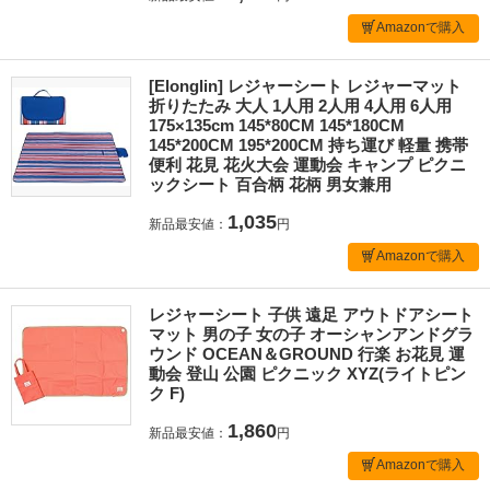
Amazonで購入
[Elonglin] レジャーシート レジャーマット
折りたたみ 大人 1人用 2人用 4人用 6人用
175×135cm 145*80CM 145*180CM
145*200CM 195*200CM 持ち運び 軽量 携帯
便利 花見 花火大会 運動会 キャンプ ピクニ
ックシート 百合柄 花柄 男女兼用
1,035
新品最安値：
円
Amazonで購入
レジャーシート 子供 遠足 アウトドアシート
マット 男の子 女の子 オーシャンアンドグラ
ウンド OCEAN＆GROUND 行楽 お花見 運
動会 登山 公園 ピクニック XYZ(ライトピン
ク F)
1,860
新品最安値：
円
Amazonで購入