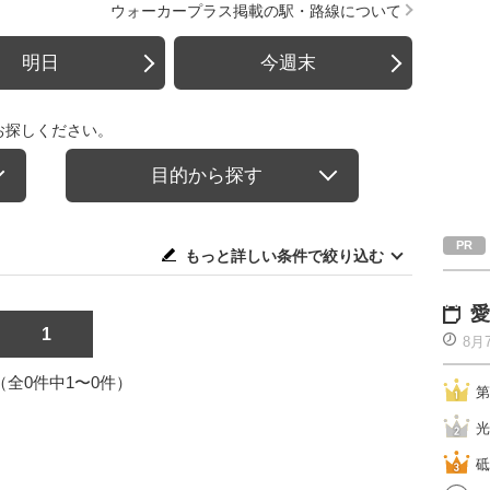
ウォーカープラス掲載の駅・路線について
明日
今週末
お探しください。
目的から探す
もっと詳しい条件で絞り込む
愛
1
8月
1（全0件中1〜0件）
第
光
砥