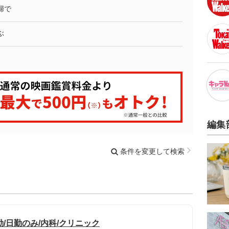
婦で
ぶ
編集
条件を変更して検索
勤/日勤のみ/内科/クリニック