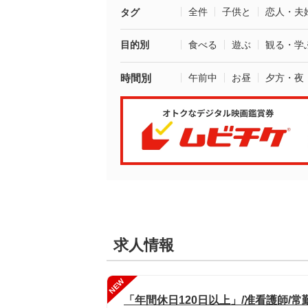
全件
子供と
恋人・夫
タグ
目的別
食べる
遊ぶ
観る・学
時間別
午前中
お昼
夕方・夜
求人情報
NEW
「年間休日120日以上」/准看護師/常