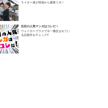
ライター達が現地から最新リポ！
注目の人気マンガはコレだ！
ウォーカープラスで今一番読まれてい
る話題作をチェック!!