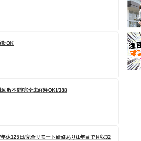
通勤OK
数不問/完全未経験OK!/388
/年休125日/完全リモート研修あり/1年目で月収32