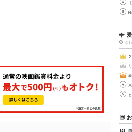
【
Ni
愛
8月
ク
ミ
新
東
と
お
四