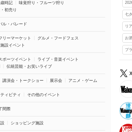
・歳時記
味覚狩り・フルーツ狩り
20
袋・初売り
七
バル・パレード
リ
フリーマーケット
グルメ・フードフェス
お
業施設イベント
プ
スポーツイベント
ライブ・音楽イベント
劇
伝統芸能・お笑いライブ
講演会・トークショー
展示会
アニメ・ゲーム
クティビティ
その他のイベント
了間際
施設
ショッピング施設