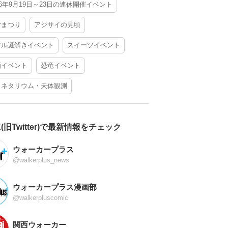
26年9月19日～23日の連休開催イベント
夕まつり
アジサイの見頃
アル謎解きイベント
スイーツイベント
酒イベント
恐竜イベント
ラネタリウム・天体観測
X(旧Twitter)で最新情報をチェック
ウォーカープラス
@walkerplus_news
ウォーカープラス漫画部
@walkerpluscomic
関西ウォーカー