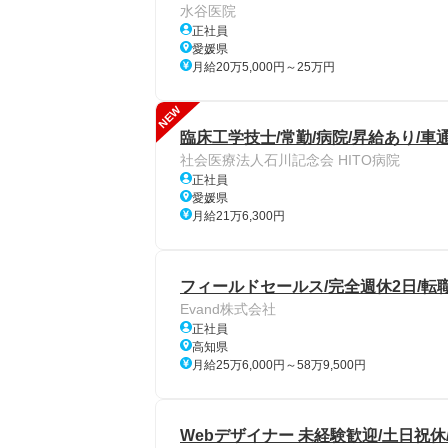
水谷医院
正社員
愛媛県
月給20万5,000円～25万円
NEW
臨床工学技士/常勤/病院/昇給あり/車
社会医療法人石川記念会 HITO病院
正社員
愛媛県
月給21万6,300円
フィールドセールス/完全週休2日/転職回
Evand株式会社
正社員
高知県
月給25万6,000円～58万9,500円
Webデザイナー 未経験歓迎/土日祝休