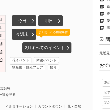
徳
香
日
今日
明日
愛
1
高
よく使われる検索条件
今週末
8
閲
15
3月すべてのイベント
22
最近見
29
花イベント
体験イベント
おで
物産展・観光フェア
祭り
夏
高知県
ビ
一覧を見る
水
葉
イルミネーション
カウントダウン
花・自然