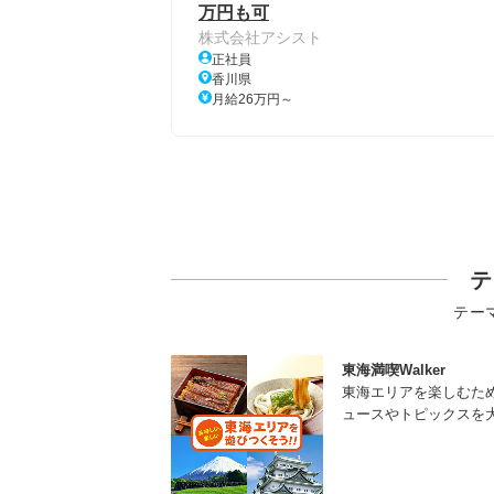
万円も可
株式会社アシスト
正社員
香川県
月給26万円～
テ
テー
東海満喫Walker
東海エリアを楽しむた
ュースやトピックスを