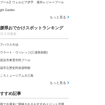
プール】ウェルピア伊予 屋外レジャープール
ght Garden
もっと見る
媛県おでかけスポットランキング
7日 9:32更新
アハウス今治
ウラート・ヴィレッジ(三浦美術館)
居浜市東雲市民プール
温市立歴史民俗資料館
ころミュージアム大三島
もっと見る
すすめ記事
国で今週末に開催されるおすすめイベント20選