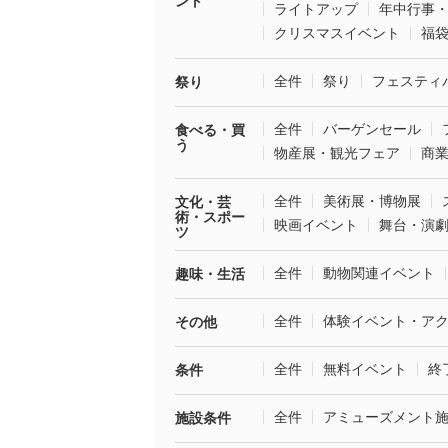
ント
ライトアップ
年中行事
クリスマスイベント
福
全件
祭り
フェスティ
祭り
全件
バーゲンセール
食べる・買
う
物産展・観光フェア
商
全件
美術展・博物展
文化・芸
術・スポー
映画イベント
舞台・演
ツ
全件
動物関連イベント
趣味・生活
全件
体験イベント・ア
その他
全件
無料イベント
終
条件
全件
アミューズメント
施設条件