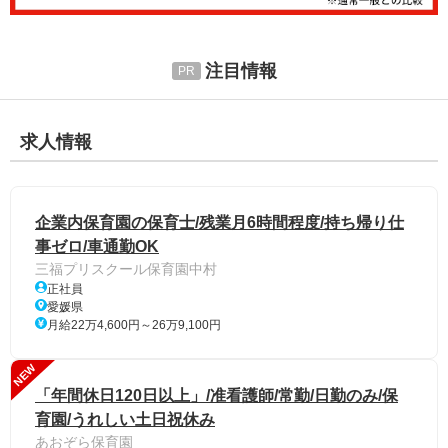
注目情報
求人情報
企業内保育園の保育士/残業月6時間程度/持ち帰り仕
事ゼロ/車通勤OK
三福プリスクール保育園中村
正社員
愛媛県
月給22万4,600円～26万9,100円
NEW
「年間休日120日以上」/准看護師/常勤/日勤のみ/保
育園/うれしい土日祝休み
あおぞら保育園