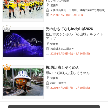
れた祭りが開催
愛媛県
大街道商店街、千舟町、城山公園(堀之内地区)
2026年8月7日(金)～9日(日)
光のおもてなしin松山城2026
松山市のシンボル「松山城」をライト
アップ
愛媛県
松山城本丸広場ほか
2026年7月24日(金)～8月16日(日)
権現山 流しそうめん
緑の中で楽しむ流しそうめん
愛媛県
権現山休憩所
2026年4月20日(月)～9月30日(水)