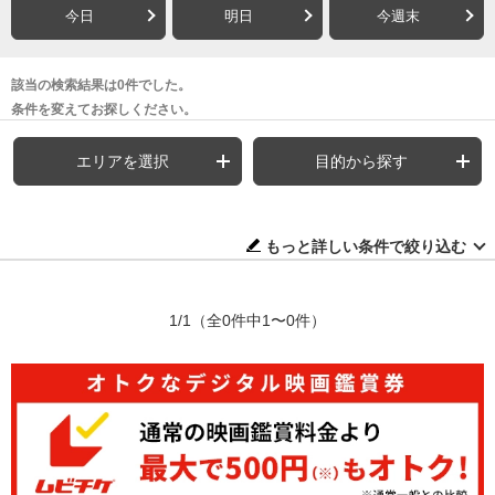
今日
明日
今週末
該当の検索結果は0件でした。
条件を変えてお探しください。
エリアを選択
目的から探す
もっと詳しい条件で絞り込む
1/1
（全0件中1〜0件）