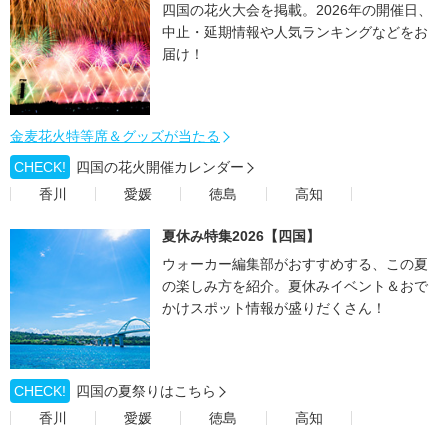
四国の花火大会を掲載。2026年の開催日、
中止・延期情報や人気ランキングなどをお
届け！
金麦花火特等席＆グッズが当たる
CHECK!
四国の花火開催カレンダー
香川
愛媛
徳島
高知
夏休み特集2026【四国】
ウォーカー編集部がおすすめする、この夏
の楽しみ方を紹介。夏休みイベント＆おで
かけスポット情報が盛りだくさん！
CHECK!
四国の夏祭りはこちら
香川
愛媛
徳島
高知