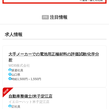
注目情報
求人情報
大手メーカーでの電池用正極材料の評価試験/化学分
析
WDB株式会社
派遣社員
山口県
時給1,500円～1,550円
NEW
自動車整備士/米子淀江店
イエローハット米子淀江店
正社員