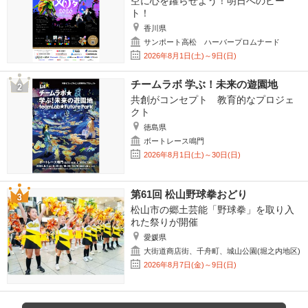
空に心を躍らせよう！明日へのビー
ト！
香川県
サンポート高松 ハーバープロムナード
2026年8月1日(土)～9日(日)
チームラボ 学ぶ！未来の遊園地
共創がコンセプト 教育的なプロジェ
クト
徳島県
ボートレース鳴門
2026年8月1日(土)～30日(日)
第61回 松山野球拳おどり
松山市の郷土芸能「野球拳」を取り入
れた祭りが開催
愛媛県
大街道商店街、千舟町、城山公園(堀之内地区)
2026年8月7日(金)～9日(日)