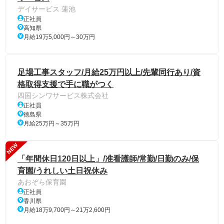
デイサービス 蓮池
正社員
高知県
月給19万5,000円～30万円
足場工事スタッフ/月給25万円以上/先輩同行あり/資
格取得支援で手に職がつく
四国シンワサービス株式会社
正社員
徳島県
月給25万円～35万円
NEW
「年間休日120日以上」/准看護師/常勤/日勤のみ/保
育園/うれしい土日祝休み
あおぞら保育園
正社員
香川県
月給18万9,700円～21万2,600円