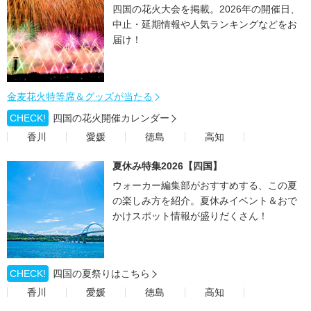
四国の花火大会を掲載。2026年の開催日、
中止・延期情報や人気ランキングなどをお
届け！
金麦花火特等席＆グッズが当たる
CHECK!
四国の花火開催カレンダー
香川
愛媛
徳島
高知
夏休み特集2026【四国】
ウォーカー編集部がおすすめする、この夏
の楽しみ方を紹介。夏休みイベント＆おで
かけスポット情報が盛りだくさん！
CHECK!
四国の夏祭りはこちら
香川
愛媛
徳島
高知