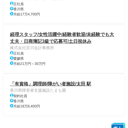
正社員
香川県
月給17万4,700円
経理スタッフ/女性活躍中/経験者歓迎/未経験でも大
丈夫・日商簿記3級で応募可/土日祝休み
株式会社宮川会計事務所
正社員
愛媛県
月給21万円～30万円
「有資格」調理師/障がい者施設/太田 駅
香川県障害者支援施設たまも園
契約社員
香川県
月給18万8,400円