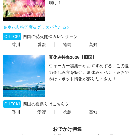
届け！
金麦花火特等席＆グッズが当たる
CHECK!
四国の花火開催カレンダー
香川
愛媛
徳島
高知
夏休み特集2026【四国】
ウォーカー編集部がおすすめする、この夏
の楽しみ方を紹介。夏休みイベント＆おで
かけスポット情報が盛りだくさん！
CHECK!
四国の夏祭りはこちら
香川
愛媛
徳島
高知
おでかけ特集