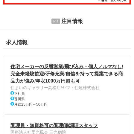
注目情報
求人情報
住宅メーカーの反響営業/飛び込み・個人ノルマなし/
完全未経験歓迎/研修充実/自信を持って提案できる商
品力が強み/年収1000万円超も可
住まいのギャラリー高松店/ヤマト住建株式会社
正社員
香川県
月給25万円～50万円
調理員・無資格可の調理師/調理スタッフ
医療法人社団光風会 三光病院