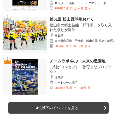
サンポート高松 ハーバープロムナード
2026年8月1日(土)～9日(日)
第61回 松山野球拳おどり
松山市の郷土芸能「野球拳」を取り入
れた祭りが開催
愛媛県
大街道商店街、千舟町、城山公園(堀之内地区)
2026年8月7日(金)～9日(日)
チームラボ 学ぶ！未来の遊園地
共創がコンセプト 教育的なプロジェ
クト
徳島県
ボートレース鳴門
2026年8月1日(土)～30日(日)
4位以下のイベントを見る